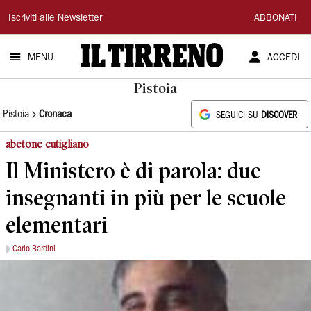
Il
Iscriviti alle Newsletter
ABBONATI
Tirreno
MENU
ACCEDI
Pistoia
Pistoia
Cronaca
SEGUICI SU
DISCOVER
abetone cutigliano
Il Ministero è di parola: due
insegnanti in più per le scuole
elementari
Carlo Bardini