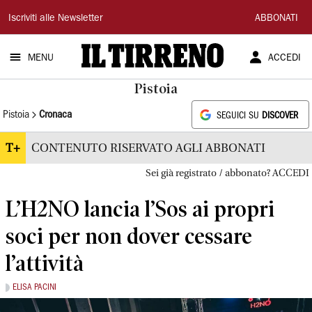
Il
Iscriviti alle Newsletter
ABBONATI
Tirreno
MENU
ACCEDI
Pistoia
Pistoia
Cronaca
SEGUICI SU
DISCOVER
T+
CONTENUTO RISERVATO AGLI ABBONATI
Sei già registrato / abbonato? ACCEDI
L’H2NO lancia l’Sos ai propri
soci per non dover cessare
l’attività
ELISA PACINI