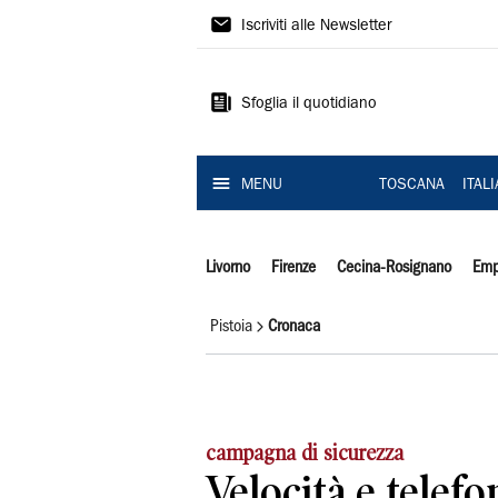
Il
Iscriviti alle Newsletter
Tirreno
Sfoglia il quotidiano
MENU
TOSCANA
ITAL
Livorno
Firenze
Cecina-Rosignano
Emp
Pistoia
Cronaca
campagna di sicurezza
Velocità e telefo