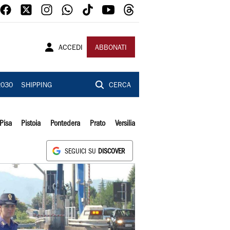
ACCEDI
ABBONATI
2030
SHIPPING
CERCA
Pisa
Pistoia
Pontedera
Prato
Versilia
SEGUICI SU
DISCOVER