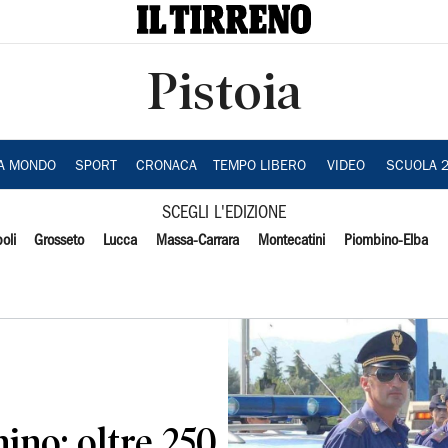
Pistoia
IA MONDO
SPORT
CRONACA
TEMPO LIBERO
VIDEO
SCUOLA 
SCEGLI L'EDIZIONE
oli
Grosseto
Lucca
Massa-Carrara
Montecatini
Piombino-Elba
nino: oltre 250