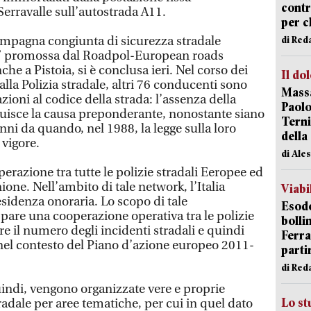
contr
Serravalle sull’autostrada A11.
per ch
campagna congiunta di sicurezza stradale
di Red
” promossa dal Roadpol-European roads
he a Pistoia, si è conclusa ieri. Nel corso dei
Il do
alla Polizia stradale, altri 76 conducenti sono
Massa
azioni al codice della strada: l’assenza della
Paolo
ituisce la causa preponderante, nonostante siano
Terni
anni da quando, nel 1988, la legge sulla loro
della
 vigore.
di Ale
erazione tra tutte le polizie stradali Eeropee ed
ione. Nell’ambito di tale network, l’Italia
Viabi
sidenza onoraria. Lo scopo di tale
Esodo
pare una cooperazione operativa tra le polizie
bolli
re il numero degli incidenti stradali e quindi
Ferr
 nel contesto del Piano d’azione europeo 2011-
parti
di Red
indi, vengono organizzate vere e proprie
Lo st
adale per aree tematiche, per cui in quel dato