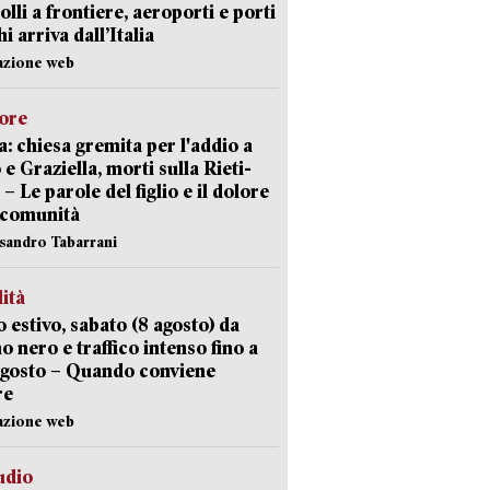
olli a frontiere, aeroporti e porti
i arriva dall’Italia
azione web
lore
: chiesa gremita per l'addio a
 e Graziella, morti sulla Rieti-
 – Le parole del figlio e il dolore
 comunità
ssandro Tabarrani
lità
 estivo, sabato (8 agosto) da
no nero e traffico intenso fino a
agosto – Quando conviene
re
azione web
udio