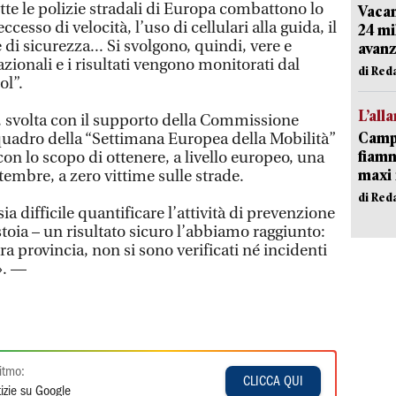
tte le polizie stradali di Europa combattono lo
Vacan
cesso di velocità, l’uso di cellulari alla guida, il
24 mi
di sicurezza... Si svolgono, quindi, vere e
avanz
zionali e i risultati vengono monitorati dal
di Red
ol”.
L’all
 svolta con il supporto della Commissione
Campi
 quadro della “Settimana Europea della Mobilità”
fiamm
on lo scopo di ottenere, a livello europeo, una
maxi 
tembre, a zero vittime sulle strade.
di Red
difficile quantificare l’attività di prevenzione
stoia – un risultato sicuro l’abbiamo raggiunto:
ra provincia, non si sono verificati né incidenti
». —
itmo:
CLICCA QUI
izie su Google