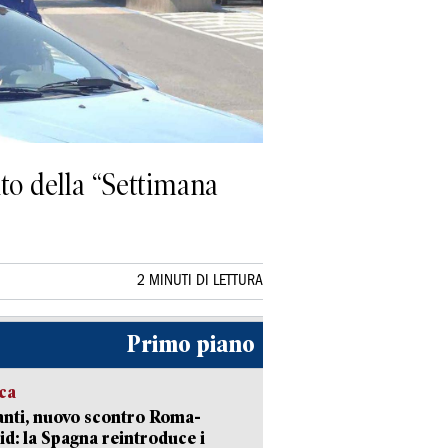
ito della “Settimana
2 MINUTI DI LETTURA
Primo piano
ica
nti, nuovo scontro Roma-
d: la Spagna reintroduce i