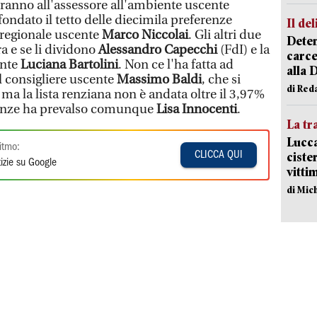
ranno all'assessore all'ambiente uscente
fondato il tetto delle diecimila preferenze
Il del
e regionale uscente
Marco Niccolai
. Gli altri due
Deten
a e se li dividono
Alessandro Capecchi
(FdI) e la
carce
ente
Luciana Bartolini
. Non ce l'ha fatta ad
alla 
l consigliere uscente
Massimo Baldi
, che si
di Red
 ma la lista renziana non è andata oltre il 3,97%
erenze ha prevalso comunque
Lisa Innocenti
.
La tr
Lucca
itmo:
CLICCA QUI
ciste
izie su Google
vitti
di Mic