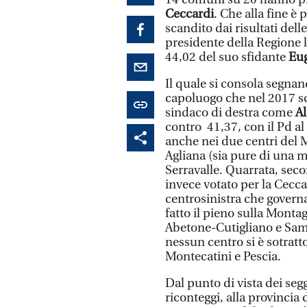
Ceccardi
. Che alla fine è 
scandito dai risultati dell
presidente della Regione l
44,02 del suo sfidante
Eug
Il quale si consola segnan
capoluogo che nel 2017 sc
sindaco di destra come
A
contro 41,37, con il Pd al
anche nei due centri del
Agliana (sia pure di una m
Serravalle. Quarrata, sec
invece votato per la Cecc
centrosinistra che govern
fatto il pieno sulla Montag
Abetone-Cutigliano e Samb
nessun centro si è sotratto
Montecatini e Pescia.
Dal punto di vista dei segg
riconteggi, alla provincia