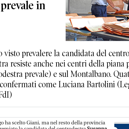
 prevale in
 visto prevalere la candidata del cent
tra resiste anche nei centri della piana 
odestra prevale) e sul Montalbano. Quattr
 confermati come Luciana Bartolini (Leg
FdI)
 ha scelto Giani, ma nel resto della provincia
emiato la candidata del centrodestra
Susanna