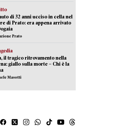
itto
uto di 32 anni ucciso in cella nel
re di Prato: era appena arrivato
Dogaia
azione Prato
agedia
, il tragico ritrovamento nella
rna: giallo sulla morte – Chi è la
ma
hele Masotti