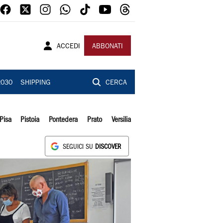
ACCEDI
ABBONATI
2030
SHIPPING
CERCA
Pisa
Pistoia
Pontedera
Prato
Versilia
SEGUICI SU
DISCOVER