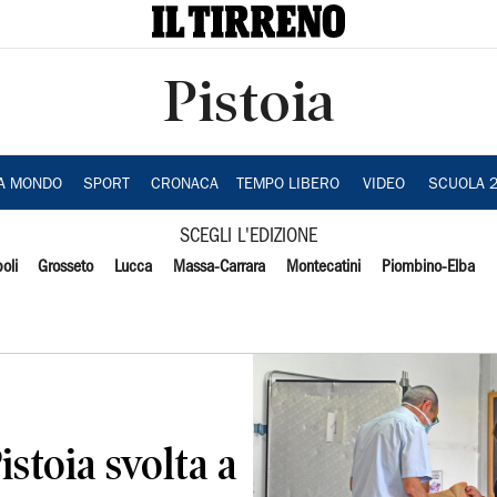
Pistoia
IA MONDO
SPORT
CRONACA
TEMPO LIBERO
VIDEO
SCUOLA 
SCEGLI L'EDIZIONE
oli
Grosseto
Lucca
Massa-Carrara
Montecatini
Piombino-Elba
istoia svolta a