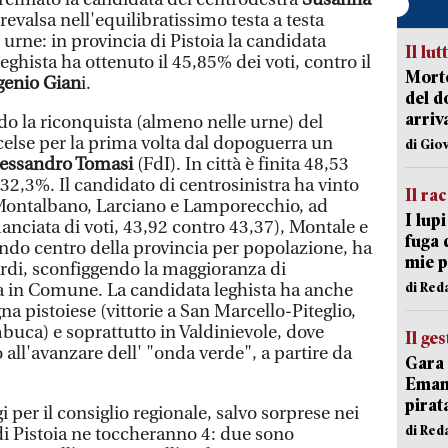
prevalsa nell'equilibratissimo testa a testa
e urne: in provincia di Pistoia la candidata
Il lut
eghista ha ottenuto il 45,85% dei voti, contro il
Morto
enio Gian
i.
del d
arriv
do la riconquista (almeno nelle urne) del
else per la prima volta dal dopoguerra un
di Gio
lessandro Tomasi
(FdI). In città è finita 48,53
 32,3%. Il candidato di centrosinistra ha vinto
Il ra
 Montalbano, Larciano e Lamporecchio, ad
I lup
anciata di voti, 43,92 contro 43,37), Montale e
fuga 
ondo centro della provincia per popolazione, ha
mie 
ardi, sconfiggendo la maggioranza di
di Red
a in Comune. La candidata leghista ha anche
na pistoiese (vittorie a San Marcello-Piteglio,
uca) e soprattutto in Valdinievole, dove
Il ge
 all'avanzare dell' "onda verde", a partire da
Gara 
Emanu
pirat
i per il consiglio regionale, salvo sorprese nei
di Red
 di Pistoia ne toccheranno 4: due sono