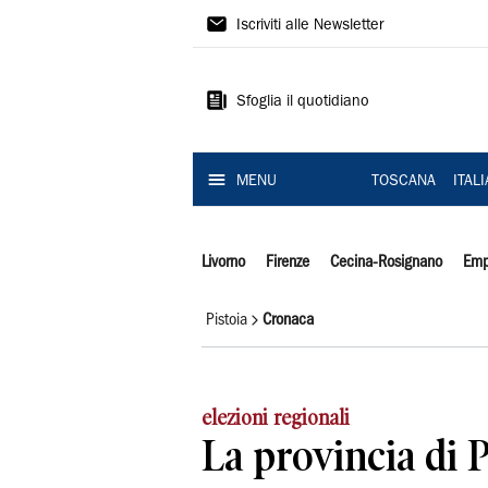
Il
Iscriviti alle Newsletter
Tirreno
Sfoglia il quotidiano
MENU
TOSCANA
ITAL
Livorno
Firenze
Cecina-Rosignano
Emp
Pistoia
Cronaca
elezioni regionali
La provincia di P