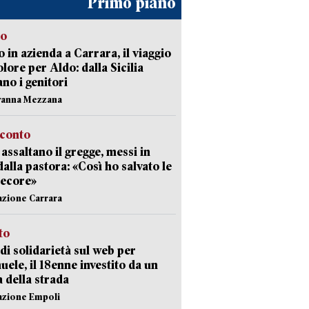
Primo piano
to
 in azienda a Carrara, il viaggio
olore per Aldo: dalla Sicilia
ano i genitori
vanna Mezzana
cconto
i assaltano il gregge, messi in
dalla pastora: «Così ho salvato le
pecore»
azione Carrara
sto
di solidarietà sul web per
ele, il 18enne investito da un
a della strada
azione Empoli