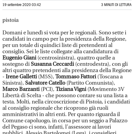
19 settembre 2020 03:42
3 MINUTI DI LETTURA
pistoia
Domani e lunedì si vota per le regionali. Sono sette i
candidati in campo per la presidenza della Regione,
per un totale di quindici liste di pretendenti al
consiglio. Sei le liste collegate alla candidatura di
Eugenio Giani
(centrosinistra), quattro quelle a
sostegno di
Susanna Ceccardi
(centrodestra), con gli
altri quattro pretendenti alla presidenza della Regione
-
Irene Galletti
(M5S),
Tommaso Fattori
(Toscana a
Sinistra),
Salvatore Catello
(Partito Comunista),
Marco Barzanti
(PCI),
Tiziana Vigni
(Movimento 3V
Libertà di Scelta - che possono contare su una lista a
testa. Molti, nella circoscrizione di Pistoia, i candidati
al consiglio regionale che ricoprono già ruoli
amministrativi in altri enti. Per quanto riguarda il
Comune capoluogo, in corsa per un seggio a Palazzo
del Pegaso ci sono, infatti, l’assessore ai lavori
pubblici, Alessio Bartolomei (Lega), i consiglieri