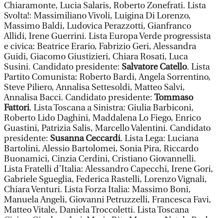
Chiaramonte, Lucia Salaris, Roberto Zonefrati. Lista
Svolta!: Massimiliano Vivoli, Luigina Di Lorenzo,
Massimo Baldi, Ludovica Perazzotti, Gianfranco
Allidi, Irene Guerrini. Lista Europa Verde progressista
e civica: Beatrice Erario, Fabrizio Geri, Alessandra
Guidi, Giacomo Giustizieri, Chiara Rosati, Luca
Susini. Candidato presidente:
Salvatore Catello
. Lista
Partito Comunista: Roberto Bardi, Angela Sorrentino,
Steve Piliero, Annalisa Settesoldi, Matteo Salvi,
Annalisa Bacci. Candidato presidente:
Tommaso
Fattori
. Lista Toscana a Sinistra: Giulia Barbiconi,
Roberto Lido Daghini, Maddalena Lo Fiego, Enrico
Guastini, Patrizia Salis, Marcello Valentini. Candidato
presidente:
Susanna Ceccardi
. Lista Lega: Luciana
Bartolini, Alessio Bartolomei, Sonia Pira, Riccardo
Buonamici, Cinzia Cerdini, Cristiano Giovannelli.
Lista Fratelli d’Italia: Alessandro Capecchi, Irene Gori,
Gabriele Sgueglia, Federica Rastelli, Lorenzo Vignali,
Chiara Venturi. Lista Forza Italia: Massimo Boni,
Manuela Angeli, Giovanni Petruzzelli, Francesca Favi,
Matteo Vitale, Daniela Troccoletti. Lista Toscana