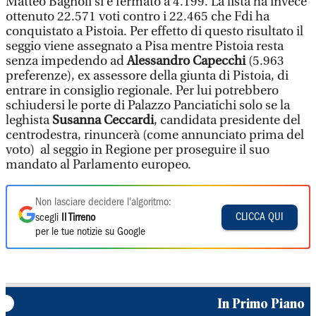
Matteo Bagnoli si è fermato a 4.199. La lista ha invece
ottenuto 22.571 voti contro i 22.465 che Fdi ha
conquistato a Pistoia. Per effetto di questo risultato il
seggio viene assegnato a Pisa mentre Pistoia resta
senza impedendo ad
Alessandro Capecchi
(5.963
preferenze), ex assessore della giunta di Pistoia, di
entrare in consiglio regionale. Per lui potrebbero
schiudersi le porte di Palazzo Panciatichi solo se la
leghista
Susanna Ceccardi
, candidata presidente del
centrodestra, rinuncerà (come annunciato prima del
voto) al seggio in Regione per proseguire il suo
mandato al Parlamento europeo.
Non lasciare decidere l'algoritmo:
CLICCA QUI
scegli
Il Tirreno
per le tue notizie su Google
In Primo Piano