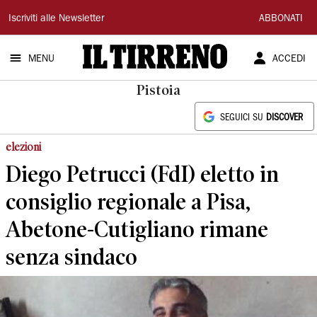
Il
Iscriviti alle Newsletter
ABBONATI
Tirreno
MENU
ACCEDI
Pistoia
SEGUICI SU
DISCOVER
elezioni
Diego Petrucci (FdI) eletto in
consiglio regionale a Pisa,
Abetone-Cutigliano rimane
senza sindaco