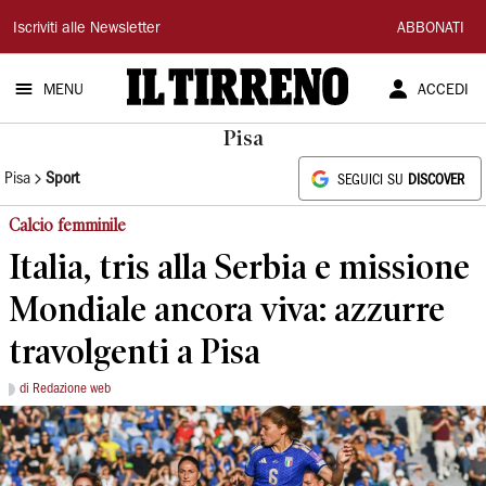
Il
Iscriviti alle Newsletter
ABBONATI
Tirreno
MENU
ACCEDI
Pisa
Pisa
Sport
SEGUICI SU
DISCOVER
Calcio femminile
Italia, tris alla Serbia e missione
Mondiale ancora viva: azzurre
travolgenti a Pisa
di Redazione web