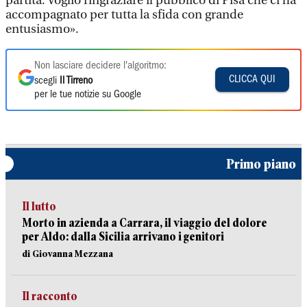
partita. Voglio ringraziare il pubblico di Pisa che ci ha
accompagnato per tutta la sfida con grande
entusiasmo».
Non lasciare decidere l'algoritmo:
CLICCA QUI
scegli
Il Tirreno
per le tue notizie su Google
Primo piano
Il lutto
Morto in azienda a Carrara, il viaggio del dolore
per Aldo: dalla Sicilia arrivano i genitori
di Giovanna Mezzana
Il racconto