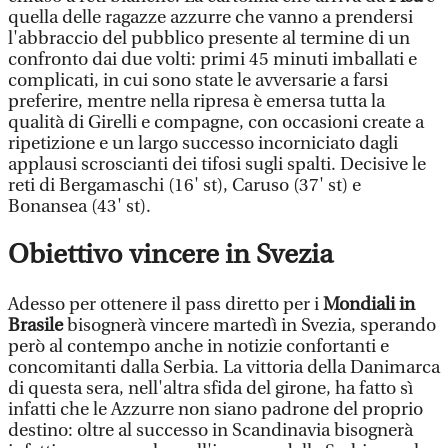
quella delle ragazze azzurre che vanno a prendersi
l'abbraccio del pubblico presente al termine di un
confronto dai due volti: primi 45 minuti imballati e
complicati, in cui sono state le avversarie a farsi
preferire, mentre nella ripresa è emersa tutta la
qualità di Girelli e compagne, con occasioni create a
ripetizione e un largo successo incorniciato dagli
applausi scroscianti dei tifosi sugli spalti. Decisive le
reti di Bergamaschi (16' st), Caruso (37' st) e
Bonansea (43' st).
Obiettivo vincere in Svezia
Adesso per ottenere il pass diretto per i
Mondiali in
Brasile
bisognerà vincere martedì in Svezia, sperando
però al contempo anche in notizie confortanti e
concomitanti dalla Serbia. La vittoria della Danimarca
di questa sera, nell'altra sfida del girone, ha fatto sì
infatti che le Azzurre non siano padrone del proprio
destino: oltre al successo in Scandinavia bisognerà