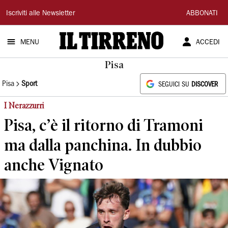
Il
Iscriviti alle Newsletter
ABBONATI
Tirreno
MENU
ACCEDI
Pisa
Pisa
Sport
SEGUICI SU
DISCOVER
I Nerazzurri
Pisa, c’è il ritorno di Tramoni
ma dalla panchina. In dubbio
anche Vignato