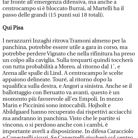
far fronte all'emergenza difensiva, ma anche a
centrocampo si è bloccato Burrai, al Martelli ha il
passo delle grandi (15 punti sui 18 totali).
Qui Pisa
I nerazzurri Inzaghi ritrova Tramoni almeno per la
panchina, potrebbe essere utile a gara in corso, ma
potrebbe perdere Vignato che nella rifinitura ha preso
un colpo alla caviglia. Sulla trequarti quindi toccherà
con tutta probabilità a Moreo, al ritorno dal 1', e
Arena alle spalle di Lind. A centrocampo le scelte
appaiono delineate. Touré, al ritorno dopo la
squalifica sulla destra, e Angori a sinistra. Anche se il
ballottaggio con Beruatto va avanti, questo è un
momento più favorevole all'ex Empoli. In mezzo
Marin e Piccinini sono intoccabili. Hojholt e
Abildgaard hanno recuperato dai rispettivi acciacchi
ma andranno in panchina. Visto che le partite si
vincono, o si perdono anche con i cambi, è
importante averli a disposizione. In difesa Caracciolo
e Canestrelli sicuri. Se Canestrelli giocherà sul centro