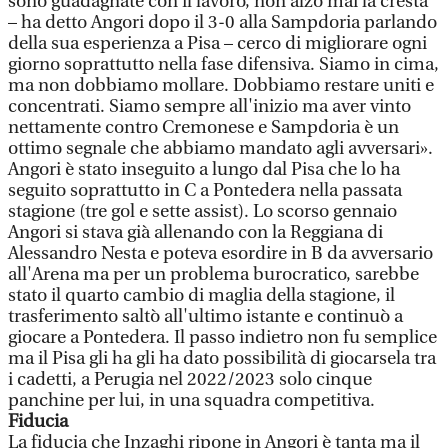
sono guadagnate con il lavoro, non alzo mai la cresta
– ha detto Angori dopo il 3-0 alla Sampdoria parlando
della sua esperienza a Pisa – cerco di migliorare ogni
giorno soprattutto nella fase difensiva. Siamo in cima,
ma non dobbiamo mollare. Dobbiamo restare uniti e
concentrati. Siamo sempre all'inizio ma aver vinto
nettamente contro Cremonese e Sampdoria è un
ottimo segnale che abbiamo mandato agli avversari».
Angori è stato inseguito a lungo dal Pisa che lo ha
seguito soprattutto in C a Pontedera nella passata
stagione (tre gol e sette assist). Lo scorso gennaio
Angori si stava già allenando con la Reggiana di
Alessandro Nesta e poteva esordire in B da avversario
all'Arena ma per un problema burocratico, sarebbe
stato il quarto cambio di maglia della stagione, il
trasferimento saltò all'ultimo istante e continuò a
giocare a Pontedera. Il passo indietro non fu semplice
ma il Pisa gli ha gli ha dato possibilità di giocarsela tra
i cadetti, a Perugia nel 2022/2023 solo cinque
panchine per lui, in una squadra competitiva.
Fiducia
La fiducia che Inzaghi ripone in Angori è tanta ma il