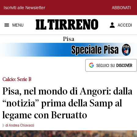
Il
Iscriviti alle Newsletter
ABBONATI
Tirreno
MENU
ACCEDI
Pisa
SEGUICI SU
DISCOVER
Calcio: Serie B
Pisa, nel mondo di Angori: dalla
“notizia” prima della Samp al
legame con Beruatto
di Andrea Chiavacci