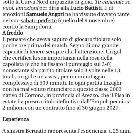
sotto la Curva Nord impazzita di gioia.
Tu chiamale se
vuoi, emozioni
per dirla alla
Lucio Battisti
. E di
emozioni
Samuele Angori
ne ha vissute davvero tante
nel suo
sabato perfetto
(quello del 9 novembre)
contro la Sampdoria.
A freddo
E pensare che aveva saputo di giocare titolare solo
poche ore prima del match. Segno di una grande
capacità di tenere sempre alta l’attenzione. Un gol
che certifica la sua importanza nella rosa della
capolista (e che ha fissato il punteggio sul 3-0)
nonostante sia partito titolare solo 3 volte nelle 13
totali, un gol e un assist, per un minutaggio
complessivo di 509 minuti. In ogni partita Inzaghi
non ha mai voluto rinunciare a questo classe 2003
nativo di Cortona, in provincia di Arezzo, che il Pisa in
estate ha preso a titolo definitivo dall'Empoli per circa
2 milioni con un contratto fino al 30 giugno 2027.
Esperienza
A sinistra Beruatto rappresenta l'esperienza, a 25 anni