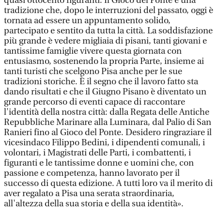
quasi ottocento figuranti. Il Gioco del Ponte è una
tradizione che, dopo le interruzioni del passato, oggi è
tornata ad essere un appuntamento solido,
partecipato e sentito da tutta la città. La soddisfazione
più grande è vedere migliaia di pisani, tanti giovani e
tantissime famiglie vivere questa giornata con
entusiasmo, sostenendo la propria Parte, insieme ai
tanti turisti che scelgono Pisa anche per le sue
tradizioni storiche. È il segno che il lavoro fatto sta
dando risultati e che il Giugno Pisano è diventato un
grande percorso di eventi capace di raccontare
l'identità della nostra città: dalla Regata delle Antiche
Repubbliche Marinare alla Luminara, dal Palio di San
Ranieri fino al Gioco del Ponte. Desidero ringraziare il
vicesindaco Filippo Bedini, i dipendenti comunali, i
volontari, i Magistrati delle Parti, i combattenti, i
figuranti e le tantissime donne e uomini che, con
passione e competenza, hanno lavorato per il
successo di questa edizione. A tutti loro va il merito di
aver regalato a Pisa una serata straordinaria,
all'altezza della sua storia e della sua identità».