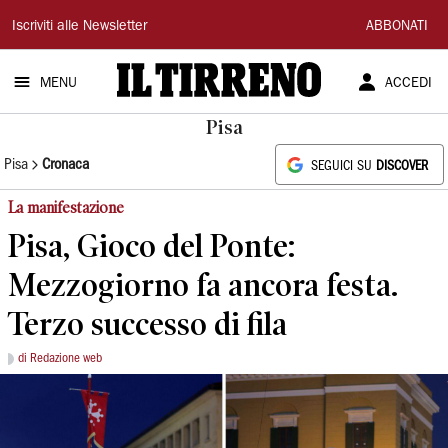
Il
Iscriviti alle Newsletter
ABBONATI
Tirreno
MENU
ACCEDI
Pisa
Pisa
Cronaca
SEGUICI SU
DISCOVER
La manifestazione
Pisa, Gioco del Ponte:
Mezzogiorno fa ancora festa.
Terzo successo di fila
di Redazione web