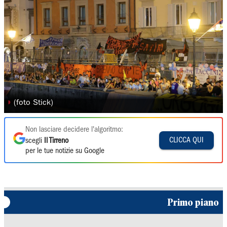
◗
(foto Stick)
Non lasciare decidere l'algoritmo:
CLICCA QUI
scegli
Il Tirreno
per le tue notizie su Google
Primo piano