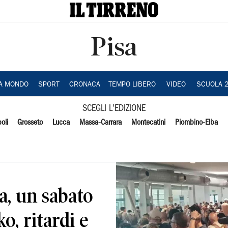
Pisa
IA MONDO
SPORT
CRONACA
TEMPO LIBERO
VIDEO
SCUOLA 
SCEGLI L'EDIZIONE
oli
Grosseto
Lucca
Massa-Carrara
Montecatini
Piombino-Elba
a, un sabato
o, ritardi e