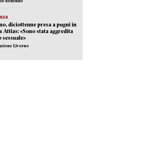
ilo Renzullo
nza
no, diciottenne presa a pugni in
a Attias: «Sono stata aggredita
 sessuale»
azione Livorno