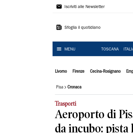
Il
Iscriviti alle Newsletter
Tirreno
Sfoglia il quotidiano
MENU
TOSCANA
ITAL
Livorno
Firenze
Cecina-Rosignano
Emp
Pisa
Cronaca
Trasporti
Aeroporto di Pis
da incubo: pista k