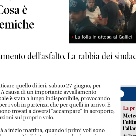
 Cosa è
lemiche
◗
La folla in attesa al Galilei
mento dell’asfalto. La rabbia dei sindac
care quello di ieri, sabato 27 giugno, per
a. A causa di un importante avvallamento
cipale è stata a lungo indisponibile, provocando
per i voli in partenza che per quelli in arrivo. E
La pr
i sono trovati a doversi “accampare” in aeroporto,
Meteo
zioni sul proprio volo.
l’ult
l’alla
à a inizio mattina, quando i primi voli sono
di Tom