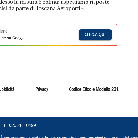
Adesso la misura è colma: aspettiamo risposte
si da parte di Toscana Aeroporti».
itmo:
CLICCA QUI
izie su Google
ubblicità
Privacy
Codice Etico e Modello 231
vorno – PI 02054410499