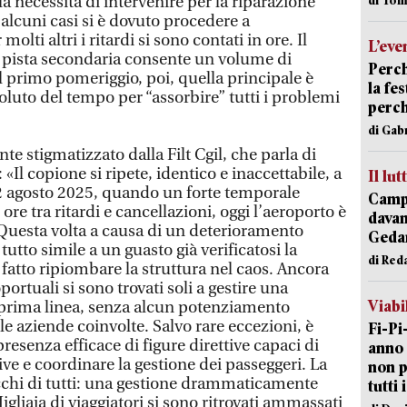
lla necessità di intervenire per la riparazione
 alcuni casi si è dovuto procedere a
lti altri i ritardi si sono contati in ore. Il
L’eve
la pista secondaria consente un volume di
Perch
el primo pomeriggio, poi, quella principale è
la fe
voluto del tempo per “assorbire” tutti i problemi
perch
di Gab
te stigmatizzato dalla Filt Cgil, che parla di
«Il copione si ripete, identico e inaccettabile, a
Il lut
2 agosto 2025, quando un forte temporale
Campi
ore tra ritardi e cancellazioni, oggi l’aeroporto è
davan
Questa volta a causa di un deterioramento
Geda
l tutto simile a un guasto già verificatosi la
di Red
fatto ripiombare la struttura nel caos. Ancora
portuali si sono trovati soli a gestire una
Viabi
prima linea, senza alcun potenziamento
le aziende coinvolte. Salvo rare eccezioni, è
Fi-Pi
esenza efficace di figure direttive capaci di
anno 
ive e coordinare la gestione dei passeggeri. La
non p
cchi di tutti: una gestione drammaticamente
tutti 
gliaia di viaggiatori si sono ritrovati ammassati