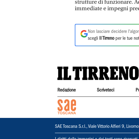
strutture di funzionare. 
immediate e impegni preci
Non lasciare decidere l'algor
scegli
Il Tirreno
per le tue not
Redazione
Scriveteci
P
SAE Toscana S.r.l., Viale Vittorio Alfieri 9, Li