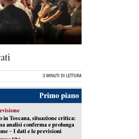
ati
3 MINUTI DI LETTURA
Primo piano
evisione
 in Toscana, situazione critica:
ima analisi conferma e prolunga
rme – I dati e le previsioni
maso Silvi