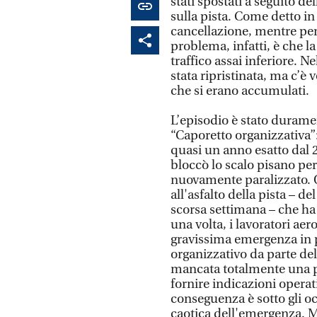
stati spostati a seguito de
sulla pista. Come detto in
cancellazione, mentre per mo
problema, infatti, è che 
traffico assai inferiore. N
stata ripristinata, ma c’è 
che si erano accumulati.
L’episodio è stato duramen
“Caporetto organizzativa”: 
quasi un anno esatto dal 
bloccò lo scalo pisano per 
nuovamente paralizzato. 
all'asfalto della pista – de
scorsa settimana – che ha 
una volta, i lavoratori aero
gravissima emergenza in 
organizzativo da parte del
mancata totalmente una pr
fornire indicazioni operat
conseguenza è sotto gli o
caotica dell'emergenza. Mi