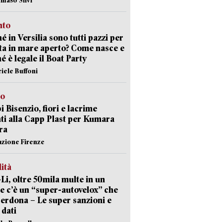
nto
é in Versilia sono tutti pazzi per
sta in mare aperto? Come nasce e
é è legale il Boat Party
riele Buffoni
to
 Bisenzio, fiori e lacrime
ti alla Capp Plast per Kumara
ra
azione Firenze
lità
-Li, oltre 50mila multe in un
e c’è un “super-autovelox” che
erdona – Le super sanzioni e
i dati