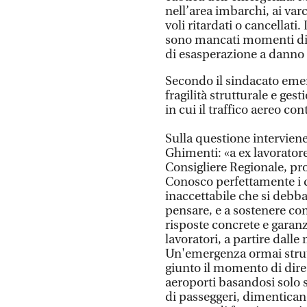
nell’area imbarchi, ai varc
voli ritardati o cancellat
sono mancati momenti di fo
di esasperazione a danno d
Secondo il sindacato eme
fragilità strutturale e ges
in cui il traffico aereo co
Sulla questione intervien
Ghimenti: «a ex lavorator
Consigliere Regionale, pro
Conosco perfettamente i dis
inaccettabile che si debb
pensare, e a sostenere co
risposte concrete e garanzi
lavoratori, a partire dalle
Un'emergenza ormai strutt
giunto il momento di dire 
aeroporti basandosi solo s
di passeggeri, dimentican