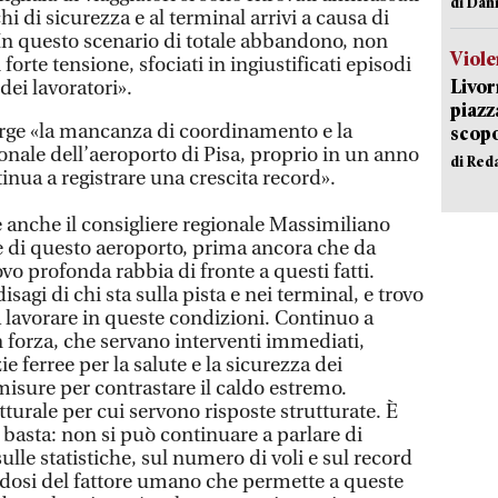
di Dan
hi di sicurezza e al terminal arrivi a causa di
i. In questo scenario di totale abbandono, non
Viole
rte tensione, sfociati in ingiustificati episodi
Livor
ei lavoratori».
piazz
rge «la mancanza di coordinamento e la
scopo
tionale dell’aeroporto di Pisa, proprio in un anno
di Red
ntinua a registrare una crescita record».
e anche il consigliere regionale Massimiliano
e di questo aeroporto, prima ancora che da
vo profonda rabbia di fronte a questi fatti.
agi di chi sta sulla pista e nei terminal, e trovo
a lavorare in queste condizioni. Continuo a
n forza, che servano interventi immediati,
e ferree per la salute e la sicurezza dei
 misure per contrastare il caldo estremo.
urale per cui servono risposte strutturate. È
basta: non si può continuare a parlare di
ulle statistiche, sul numero di voli e sul record
dosi del fattore umano che permette a queste