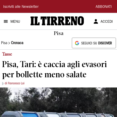
Il
Iscriviti alle Newsletter
ABBONATI
Tirreno
MENU
ACCEDI
Pisa
Pisa
Cronaca
SEGUICI SU
DISCOVER
Tasse
Pisa, Tari: è caccia agli evasori
per bollette meno salate
di Francesco Loi