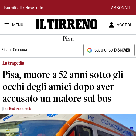
Il
Iscriviti alle Newsletter
ABBONATI
Tirreno
MENU
ACCEDI
Pisa
Pisa
Cronaca
SEGUICI SU
DISCOVER
La tragedia
Pisa, muore a 52 anni sotto gli
occhi degli amici dopo aver
accusato un malore sul bus
di Redazione web