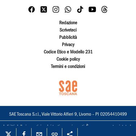
Redazione
Scriveteci
Pubblicità
Privacy
Codice Etico e Modello 231
Cookie policy
Termini e condizioni
SAE Toscana S.r.l., Viale Vittorio Alfieri 9, Livorno – PI 02054410499
I diritti delle immagini e dei testi sono riservati. È espressamente vietata la
loro riproduzione con qualsiasi mezzo e l'adattamento totale o parziale.