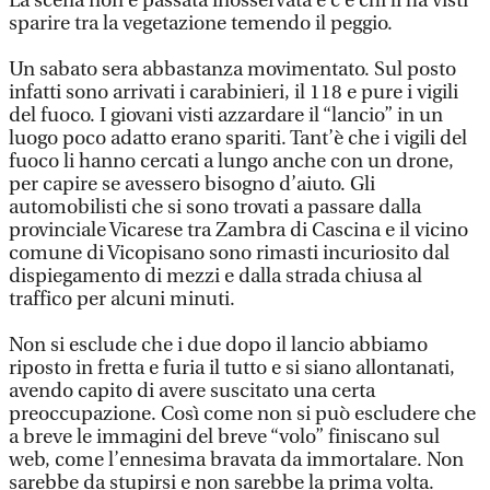
La scena non è passata inosservata e c’è chi li ha visti
sparire tra la vegetazione temendo il peggio.
Un sabato sera abbastanza movimentato. Sul posto
infatti sono arrivati i carabinieri, il 118 e pure i vigili
del fuoco. I giovani visti azzardare il “lancio” in un
luogo poco adatto erano spariti. Tant’è che i vigili del
fuoco li hanno cercati a lungo anche con un drone,
per capire se avessero bisogno d’aiuto. Gli
automobilisti che si sono trovati a passare dalla
provinciale Vicarese tra Zambra di Cascina e il vicino
comune di Vicopisano sono rimasti incuriosito dal
dispiegamento di mezzi e dalla strada chiusa al
traffico per alcuni minuti.
Non si esclude che i due dopo il lancio abbiamo
riposto in fretta e furia il tutto e si siano allontanati,
avendo capito di avere suscitato una certa
preoccupazione. Così come non si può escludere che
a breve le immagini del breve “volo” finiscano sul
web, come l’ennesima bravata da immortalare. Non
sarebbe da stupirsi e non sarebbe la prima volta.