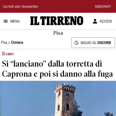
Il
Iscriviti alle Newsletter
ABBONATI
Tirreno
MENU
ACCEDI
Pisa
Pisa
Cronaca
SEGUICI SU
DISCOVER
Il caso
Si “lanciano” dalla torretta di
Caprona e poi si danno alla fuga