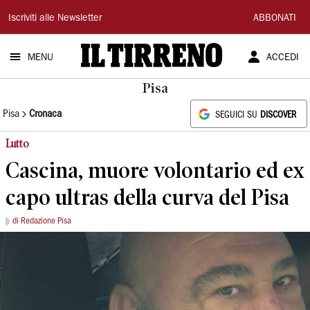
Il
Iscriviti alle Newsletter
ABBONATI
Tirreno
MENU
ACCEDI
Pisa
Pisa
Cronaca
SEGUICI SU
DISCOVER
Lutto
Cascina, muore volontario ed ex
capo ultras della curva del Pisa
di Redazione Pisa