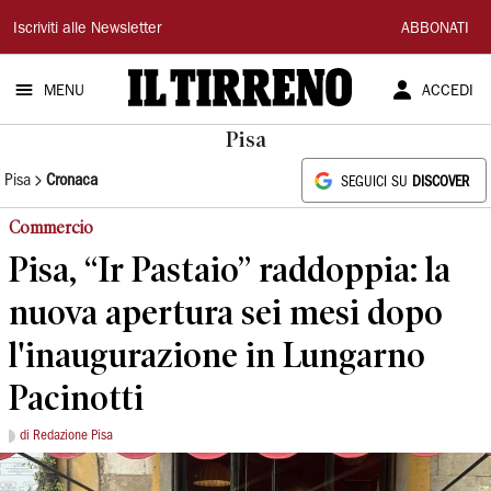
Il
Iscriviti alle Newsletter
ABBONATI
Tirreno
MENU
ACCEDI
Pisa
Pisa
Cronaca
SEGUICI SU
DISCOVER
Commercio
Pisa, “Ir Pastaio” raddoppia: la
nuova apertura sei mesi dopo
l'inaugurazione in Lungarno
Pacinotti
di Redazione Pisa