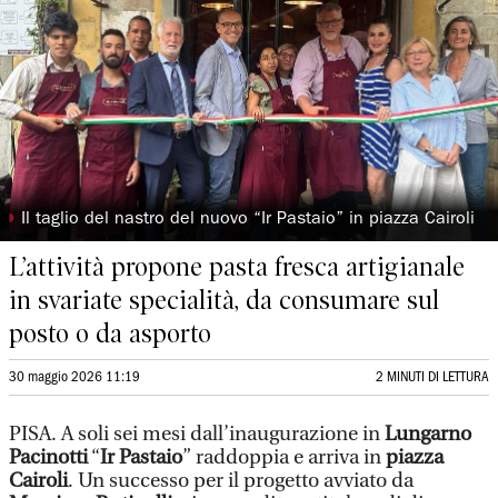
◗
Il taglio del nastro del nuovo “Ir Pastaio” in piazza Cairoli
L’attività propone pasta fresca artigianale
in svariate specialità, da consumare sul
posto o da asporto
30 maggio 2026 11:19
2 MINUTI DI LETTURA
PISA. A soli sei mesi dall’inaugurazione in
Lungarno
Pacinotti
“
Ir Pastaio
” raddoppia e arriva in
piazza
Cairoli
. Un successo per il progetto avviato da