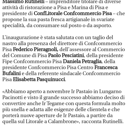
Massimo Rutinelli
– imprenditore titolare di diverse
attività di ristorazione a Pisa e Marina di Pisa e
presidente di
ConfLitorale Confcommercio Pisa
– che
propone la sua pasta fresca artigianale in svariate
specialità, da consumare sul posto o da asporto.
L’inaugurazione è stata salutata con un taglio del
nastro alla presenza del direttore di Confcommercio
Pisa
Federico Pieragnoli,
dell’assessore al Commercio
del Comune di Pisa
Paolo Pesciatini
, della presidente
Fipe Confcommercio Pisa
Daniela Petraglia
, della
presidente Confcommercio Pisa Centro
Francesca
Bufalini
e della referente sindacale Confcommercio
Pisa
Elisabetta Pasquinucci
.
«Abbiamo aperto a novembre Ir Pastaio in Lungarno
Pacinotti e visto il grande successo abbiamo deciso di
convertire anche Ir Tegame con questa formula molto
più snella e adatta alle esigenze delle clientela e che
porterà nuove aperture de Ir Pastaio, a partire da
quella sul Litorale a Calambrone», racconta Rutinelli.