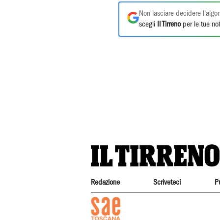
Non lasciare decidere l'algor
scegli
Il Tirreno
per le tue not
Redazione
Scriveteci
P