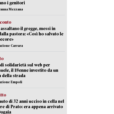
ano i genitori
vanna Mezzana
cconto
i assaltano il gregge, messi in
dalla pastora: «Così ho salvato le
pecore»
azione Carrara
sto
di solidarietà sul web per
ele, il 18enne investito da un
a della strada
azione Empoli
itto
uto di 32 anni ucciso in cella nel
re di Prato: era appena arrivato
Dogaia