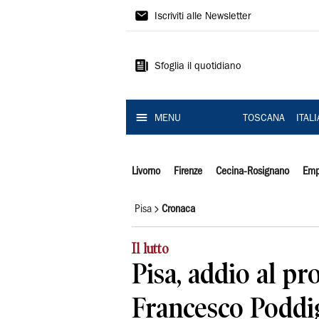
Il
Iscriviti alle Newsletter
Tirreno
Sfoglia il quotidiano
MENU
TOSCANA
ITAL
Livorno
Firenze
Cecina-Rosignano
Emp
Pisa
Cronaca
Il lutto
Pisa, addio al pr
Francesco Poddi