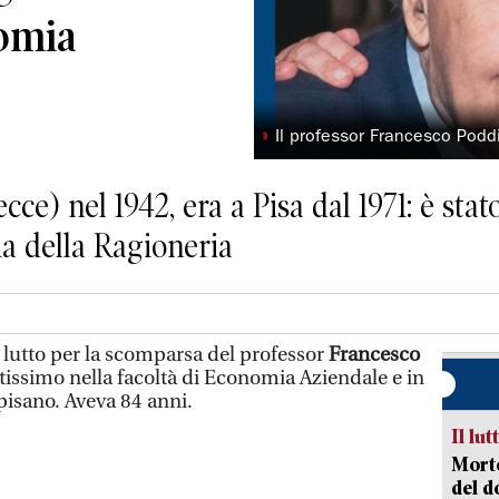
omia
◗
Il professor Francesco Pod
ce) nel 1942, era a Pisa dal 1971: è stat
ria della Ragioneria
n lutto per la scomparsa del professor
Francesco
issimo nella facoltà di Economia Aziendale e in
 pisano. Aveva 84 anni.
Il lut
Morto
del d