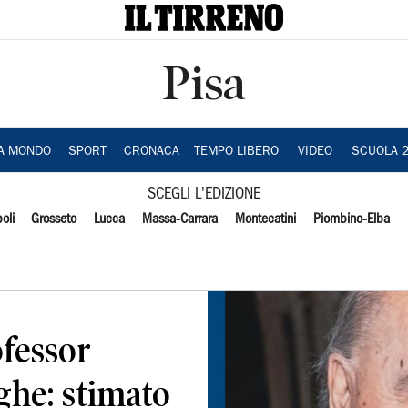
Pisa
IA MONDO
SPORT
CRONACA
TEMPO LIBERO
VIDEO
SCUOLA 
SCEGLI L'EDIZIONE
oli
Grosseto
Lucca
Massa-Carrara
Montecatini
Piombino-Elba
ofessor
ghe: stimato