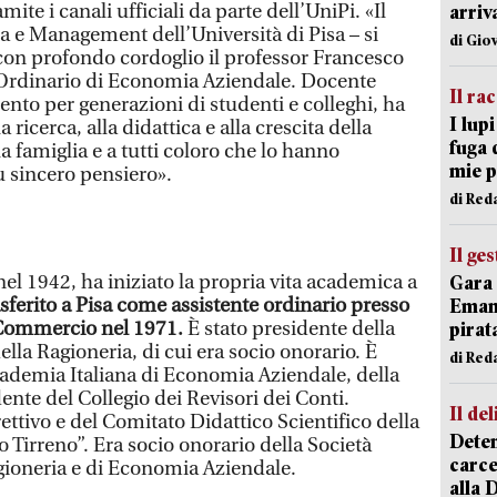
ite i canali ufficiali da parte dell’UniPi. «Il
arriv
 e Management dell’Università di Pisa – si
di Gio
 con profondo cordoglio il professor Francesco
 Ordinario di Economia Aziendale. Docente
Il ra
ento per generazioni di studenti e colleghi, ha
I lup
a ricerca, alla didattica e alla crescita della
fuga 
 famiglia e a tutti coloro che lo hanno
mie 
ù sincero pensiero».
di Red
Il ge
el 1942, ha iniziato la propria vita academica a
Gara 
asferito a Pisa come assistente ordinario presso
Emanu
 Commercio nel 1971.
È stato presidente della
pirat
della Ragioneria, di cui era socio onorario. È
di Red
ccademia Italiana di Economia Aziendale, della
ente del Collegio dei Revisori dei Conti.
Il del
ttivo e del Comitato Didattico Scientifico della
Deten
 Tirreno”. Era socio onorario della Società
carce
agioneria e di Economia Aziendale.
alla 