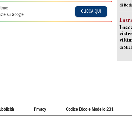
di Red
itmo:
CLICCA QUI
izie su Google
La tr
Lucca
ciste
vitti
di Mic
ubblicità
Privacy
Codice Etico e Modello 231