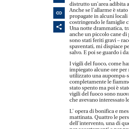
distrutto un'area adibita a
Anche se l’allarme è stat
propagate in alcuni locali
costringendo le famiglie c
Una notte drammatica, tr
anche un piccolo cane di p
sono stati feriti gravi – 
spaventati, mi dispiace pe
salvo. E poi se guardo i d
I vigili del fuoco, come h
impiegato alcune ore per r
utilizzato una aupompa-se
completamente le fiamme.
stato spento ma poi è sta
vigili del fuoco sono nuov
che avevano interessato le 
L' opera di bonifica e mes
mattinata. Quattro le pe
dell'intervento, una di que