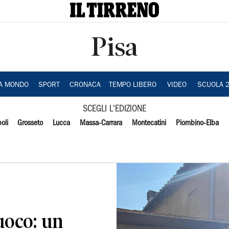
Pisa
IA MONDO
SPORT
CRONACA
TEMPO LIBERO
VIDEO
SCUOLA 
SCEGLI L'EDIZIONE
oli
Grosseto
Lucca
Massa-Carrara
Montecatini
Piombino-Elba
uoco: un