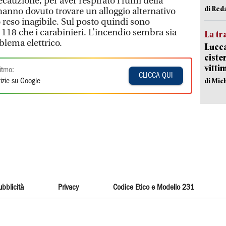
cauzione, per aver respirato i fumi della
di Red
hanno dovuto trovare un alloggio alternativo
 reso inagibile. Sul posto quindi sono
l 118 che i carabinieri. L’incendio sembra sia
La tr
blema elettrico.
Lucca
ciste
vitti
itmo:
CLICCA QUI
di Mic
izie su Google
ubblicità
Privacy
Codice Etico e Modello 231