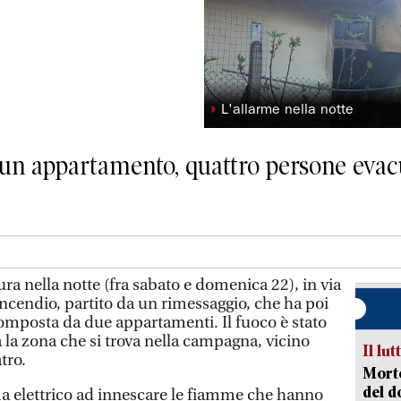
◗
L'allarme nella notte
a un appartamento, quattro persone evacu
 nella notte (fra sabato e domenica 22), in via
incendio, partito da un rimessaggio, che ha poi
omposta da due appartamenti. Il fuoco è stato
ta la zona che si trova nella campagna, vicino
Il lut
atro.
Morto
del d
a elettrico ad innescare le fiamme che hanno