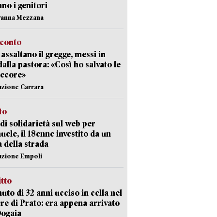
ano i genitori
vanna Mezzana
cconto
i assaltano il gregge, messi in
dalla pastora: «Così ho salvato le
pecore»
azione Carrara
sto
di solidarietà sul web per
ele, il 18enne investito da un
a della strada
azione Empoli
itto
uto di 32 anni ucciso in cella nel
re di Prato: era appena arrivato
Dogaia