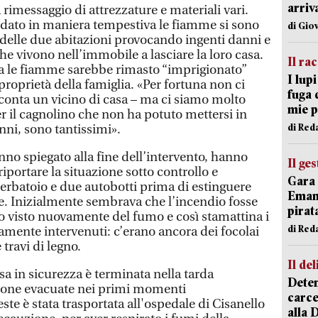
arriv
 rimessaggio di attrezzature e materiali vari.
o dato in maniera tempestiva le fiamme si sono
di Gio
 delle due abitazioni provocando ingenti danni e
he vivono nell’immobile a lasciare la loro casa.
Il ra
a le fiamme sarebbe rimasto “imprigionato”
I lup
roprietà della famiglia. «Per fortuna non ci
fuga 
racconta un vicino di casa – ma ci siamo molto
mie 
r il cagnolino che non ha potuto mettersi in
di Red
anni, sono tantissimi».
anno spiegato alla fine dell’intervento, hanno
Il ge
iportare la situazione sotto controllo e
Gara 
rbatoio e due autobotti prima di estinguere
Emanu
 Inizialmente sembrava che l’incendio fosse
pirat
to visto nuovamente del fumo e così stamattina i
di Red
amente intervenuti: c’erano ancora dei focolai
travi di legno.
Il del
sa in sicurezza è terminata nella tarda
Deten
rsone evacuate nei primi momenti
carce
ste è stata trasportata all'ospedale di Cisanello
alla 