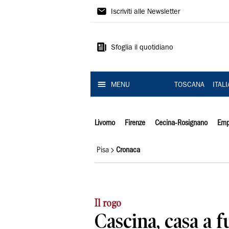
Il
Iscriviti alle Newsletter
Tirreno
Sfoglia il quotidiano
MENU
TOSCANA
ITAL
Livorno
Firenze
Cecina-Rosignano
Emp
Pisa
Cronaca
Il rogo
Cascina, casa a f