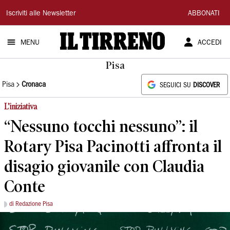
Il
Iscriviti alle Newsletter
ABBONATI
Tirreno
MENU
ACCEDI
Pisa
Pisa
Cronaca
SEGUICI SU
DISCOVER
L’iniziativa
“Nessuno tocchi nessuno”: il
Rotary Pisa Pacinotti affronta il
disagio giovanile con Claudia
Conte
di Redazione Pisa