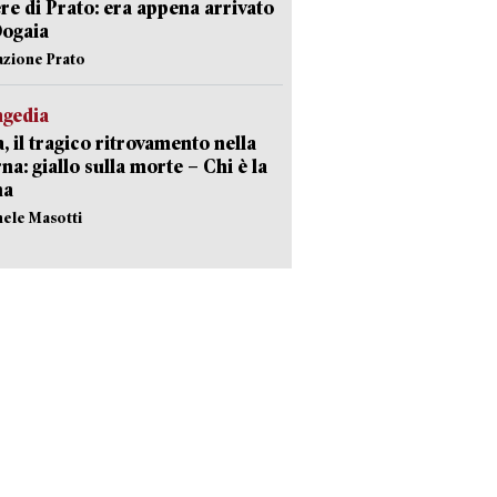
re di Prato: era appena arrivato
Dogaia
azione Prato
agedia
, il tragico ritrovamento nella
rna: giallo sulla morte – Chi è la
ma
hele Masotti