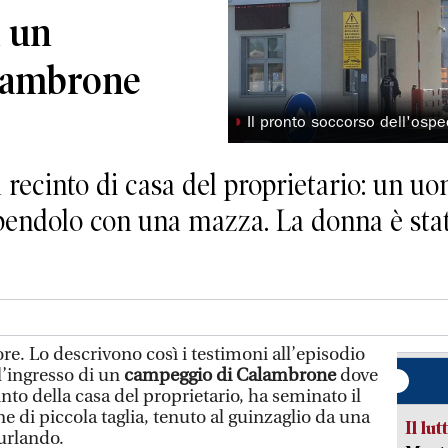
a un
lambrone
◗
Il pronto soccorso dell'ospe
 recinto di casa del proprietario: un u
lpendolo con una mazza. La donna è stat
ore. Lo descrivono così i testimoni all’episodio
ll’ingresso di un
campeggio di Calambrone
dove
into della casa del proprietario, ha seminato il
 di piccola taglia, tenuto al guinzaglio da una
Il lut
urlando.