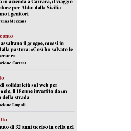
 in azienda a Carrara, il viaggio
olore per Aldo: dalla Sicilia
ano i genitori
vanna Mezzana
cconto
i assaltano il gregge, messi in
dalla pastora: «Così ho salvato le
pecore»
azione Carrara
sto
di solidarietà sul web per
ele, il 18enne investito da un
a della strada
azione Empoli
itto
uto di 32 anni ucciso in cella nel