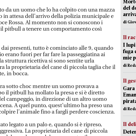
Morto
del d
ito da un uomo che lo ha colpito con una mazza
arriv
 in attesa dell’arrivo della polizia municipale e
oce Rossa. Al momento non si conoscono i
di Gio
il pitbull a tenere un comportamento così
Il ra
I lup
dai presenti, tutto è cominciato alle 9, quando
fuga 
o erano fuori per far fare la passeggiatina ai
mie 
a struttura ricettiva si sono sentite urla
di Red
 la proprietaria del cane di piccola taglia che il
te, in bocca.
Il ge
era sotto choc mentre un uomo provava a
Gara 
o il pitbull ha mollato la presa e si è diretto
Emanu
 del campeggio, in direzione di un altro uomo
pirat
 scena. A quel punto, quest’ultimo ha preso una
di Red
lpire l’animale fino a fargli perdere coscienza.
Il del
ato legato a un palo e, quando si è ripreso,
aggressiva. La proprietaria del cane di piccola
Deten