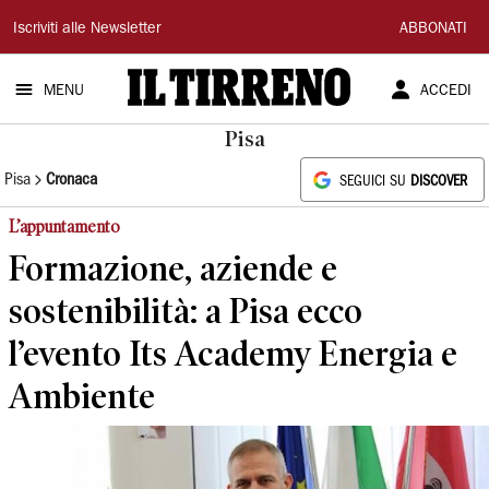
Il
Iscriviti alle Newsletter
ABBONATI
Tirreno
MENU
ACCEDI
Pisa
Pisa
Cronaca
SEGUICI SU
DISCOVER
L’appuntamento
Formazione, aziende e
sostenibilità: a Pisa ecco
l’evento Its Academy Energia e
Ambiente