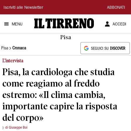
Il
Iscriviti alle Newsletter
ABBONATI
Tirreno
MENU
ACCEDI
Pisa
Pisa
Cronaca
SEGUICI SU
DISCOVER
L’intervista
Pisa, la cardiologa che studia
come reagiamo al freddo
estremo: «Il clima cambia,
importante capire la risposta
del corpo»
di Giuseppe Boi