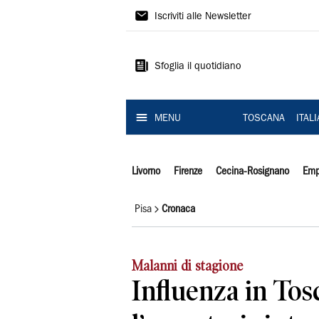
Il
Iscriviti alle Newsletter
Tirreno
Sfoglia il quotidiano
MENU
TOSCANA
ITAL
Livorno
Firenze
Cecina-Rosignano
Emp
Pisa
Cronaca
Malanni di stagione
Influenza in Tos