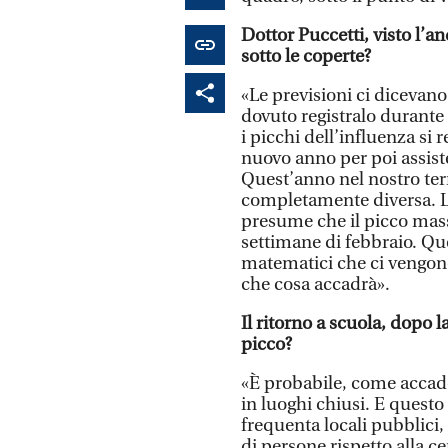
Dottor Puccetti, visto l’
sotto le coperte?
«Le previsioni ci diceva
dovuto registralo durante 
i picchi dell’influenza si 
nuovo anno per poi assist
Quest’anno nel nostro terr
completamente diversa. L’
presume che il picco mas
settimane di febbraio. Qu
matematici che ci vengono
che cosa accadrà».
Il ritorno a scuola, dopo l
picco?
«È probabile, come accade
in luoghi chiusi. E questo 
frequenta locali pubblic
di persone rispetto alla ce