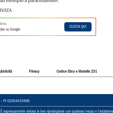
 ad esempio il paracetamolo».
RVATA
itmo:
CLICCA QUI
izie su Google
ubblicità
Privacy
Codice Etico e Modello 231
vorno – PI 02054410499
ti. È espressamente vietata la loro riproduzione con qualsiasi mezzo e l'adattame