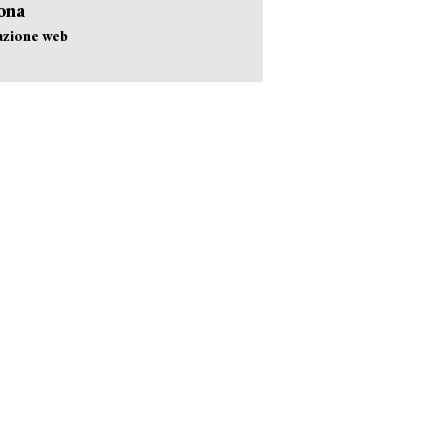
ona
azione web