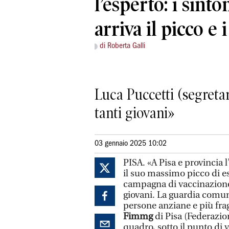
l’esperto: i sint
arriva il picco e 
di Roberta Galli
Luca Puccetti (segret
tanti giovani»
03 gennaio 2025 10:02
PISA. «A Pisa e provincia 
il suo massimo picco di 
campagna di vaccinazione
giovani. La guardia comunq
persone anziane e più frag
Fimmg
di Pisa (Federazio
quadro, sotto il punto di v