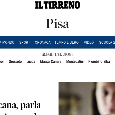
Pisa
IA MONDO
SPORT
CRONACA
TEMPO LIBERO
VIDEO
SCUOLA 
SCEGLI L'EDIZIONE
oli
Grosseto
Lucca
Massa-Carrara
Montecatini
Piombino-Elba
cana, parla