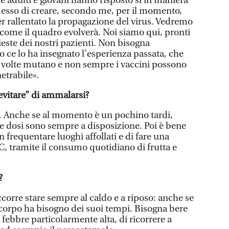
e adulti e giovani hanno risposto sì in maniera
esso di creare, secondo me, per il momento,
r rallentato la propagazione del virus. Vedremo
come il quadro evolverà. Noi siamo qui, pronti
hieste dei nostri pazienti. Non bisogna
o ce lo ha insegnato l’esperienza passata, che
 a volte mutano e non sempre i vaccini possono
etrabile».
“evitare” di ammalarsi?
o. Anche se al momento è un pochino tardi,
 dosi sono sempre a disposizione. Poi è bene
n frequentare luoghi affollati e di fare una
C, tramite il consumo quotidiano di frutta e
?
corre stare sempre al caldo e a riposo: anche se
o corpo ha bisogno dei suoi tempi. Bisogna bere
 febbre particolarmente alta, di ricorrere a