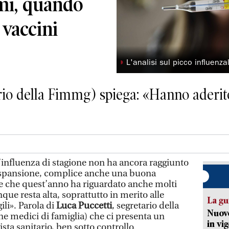
omi, quando
i vaccini
◗
L'analisi sul picco influenza
ario della Fimmg) spiega: «Hanno aderi
l’influenza di stagione non ha ancora raggiunto
espansione, complice anche una buona
 che quest’anno ha riguardato anche molti
ue resta alta, soprattutto in merito alle
La gu
ili». Parola di
Luca Puccetti
, segretario della
Nuovo
ne medici di famiglia) che ci presenta un
in vi
ista sanitario, ben sotto controllo.