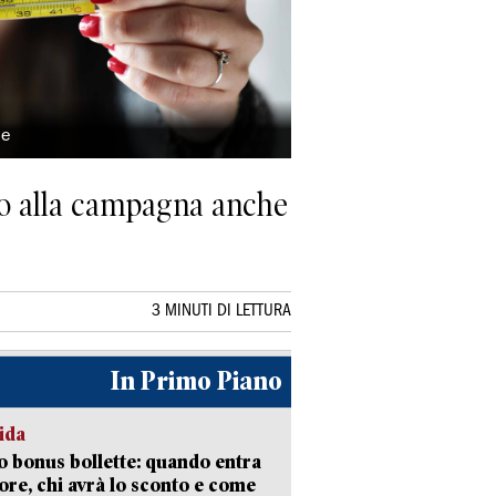
le
to alla campagna anche
3 MINUTI DI LETTURA
In Primo Piano
ida
 bonus bollette: quando entra
gore, chi avrà lo sconto e come