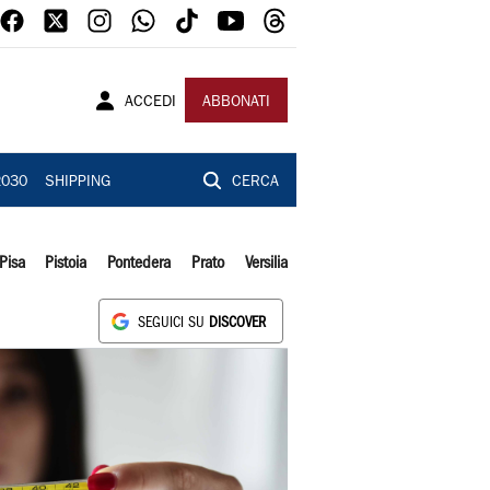
ACCEDI
ABBONATI
2030
SHIPPING
CERCA
Pisa
Pistoia
Pontedera
Prato
Versilia
SEGUICI SU
DISCOVER