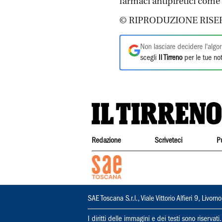
farmaci antipiretici come
© RIPRODUZIONE RISE
Non lasciare decidere l'algor
scegli
Il Tirreno
per le tue not
Redazione
Scriveteci
P
SAE Toscana S.r.l., Viale Vittorio Alfieri 9, Li
I diritti delle immagini e dei testi sono riserva