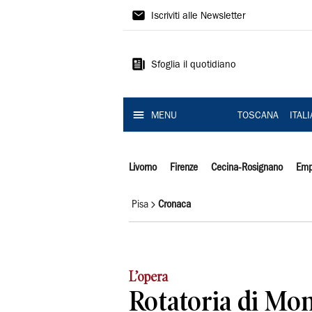
Il
Iscriviti alle Newsletter
Tirreno
Sfoglia il quotidiano
MENU
TOSCANA
ITAL
Livorno
Firenze
Cecina-Rosignano
Emp
Pisa
Cronaca
L’opera
Rotatoria di Mont