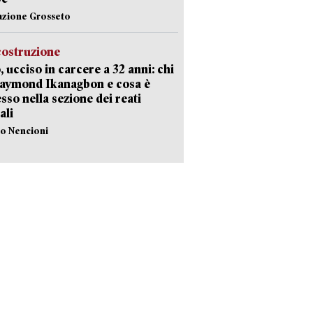
azione Grosseto
costruzione
, ucciso in carcere a 32 anni: chi
Raymond Ikanagbon e cosa è
sso nella sezione dei reati
ali
lo Nencioni