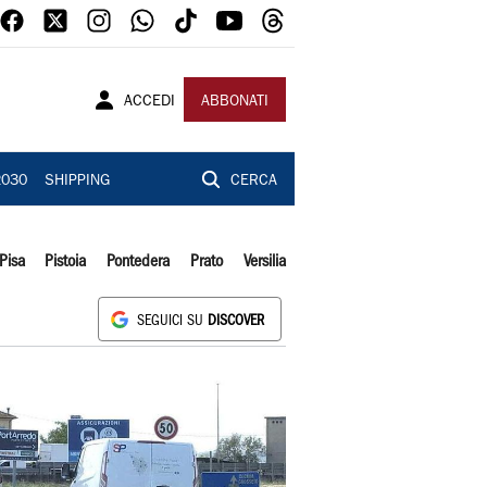
ACCEDI
ABBONATI
2030
SHIPPING
CERCA
Pisa
Pistoia
Pontedera
Prato
Versilia
SEGUICI SU
DISCOVER