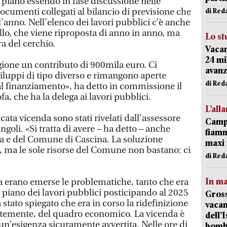
 piano essendo in fase discussione nelle
ocumenti collegati al bilancio di previsione che
di Red
l’anno. Nell’elenco dei lavori pubblici c’è anche
llo, che viene riproposta di anno in anno, ma
Lo st
a del cerchio.
Vacan
24 mi
ione un contributo di 900mila euro. Ci
avanz
iluppi di tipo diverso e rimangono aperte
di Red
 al finanziamento», ha detto in commissione il
a, che ha la delega ai lavori pubblici.
L’all
ricata vicenda sono stati rivelati dall’assessore
Campi
goli. «Si tratta di avere – ha detto – anche
fiamm
cia e del Comune di Cascina. La soluzione
maxi 
a, ma le sole risorse del Comune non bastano: ci
di Red
In ma
a erano emerse le problematiche, tanto che era
l piano dei lavori pubblici posticipando al 2025
Gross
a stato spiegato che era in corso la ridefinizione
vacan
ntemente, del quadro economico. La vicenda è
dell’
un’esigenza sicuramente avvertita. Nelle ore di
bom