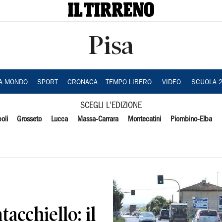
Pisa
IA MONDO
SPORT
CRONACA
TEMPO LIBERO
VIDEO
SCUOLA 
SCEGLI L'EDIZIONE
oli
Grosseto
Lucca
Massa-Carrara
Montecatini
Piombino-Elba
acchiello: il