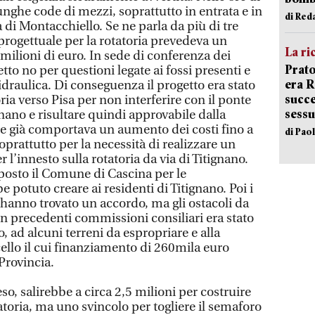
nghe code di mezzi, soprattutto in entrata e in
di Red
a di Montacchiello. Se ne parla da più di tre
progettuale per la rotatoria prevedeva un
La ri
milioni di euro. In sede di conferenza dei
Prato
tto no per questioni legate ai fossi presenti e
era 
draulica. Di conseguenza il progetto era stato
succe
ria verso Pisa per non interferire con il ponte
sessu
gnano e risultare quindi approvabile dalla
e già comportava un aumento dei costi fino a
di Pao
soprattutto per la necessità di realizzare un
r l’innesto sulla rotatoria da via di Titignano.
posto il Comune di Cascina per le
potuto creare ai residenti di Titignano. Poi i
hanno trovato un accordo, ma gli ostacoli da
In precedenti commissioni consiliari era stato
ro, ad alcuni terreni da espropriare e alla
ello il cui finanziamento di 260mila euro
 Provincia.
so, salirebbe a circa 2,5 milioni per costruire
toria, ma uno svincolo per togliere il semaforo