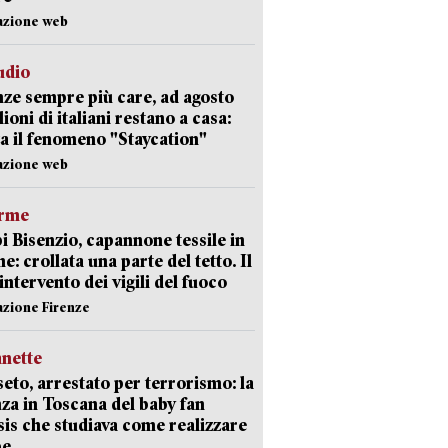
azione web
udio
ze sempre più care, ad agosto
lioni di italiani restano a casa:
a il fenomeno "Staycation"
azione web
arme
 Bisenzio, capannone tessile in
e: crollata una parte del tetto. Il
intervento dei vigili del fuoco
azione Firenze
nette
eto, arrestato per terrorismo: la
za in Toscana del baby fan
Isis che studiava come realizzare
be