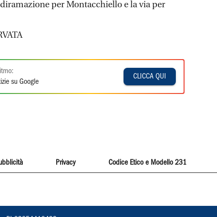
 diramazione per Montacchiello e la via per
RVATA
itmo:
CLICCA QUI
izie su Google
ubblicità
Privacy
Codice Etico e Modello 231