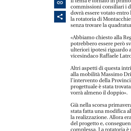
Il tema è tornato in primo
commissioni consiliari i d
dovrà essere votato entro 
la rotatoria di Montacchie
senza trovare la quadratur
«Abbiamo chiesto alla Reg
potrebbero essere però sv
ulteriori ipotesi riguardo
vicesindaco Raffaele Latrof
Altri aspetti di questa int
alla mobilità Massimo Drin
l’intervento della Provin
progettuale è stata trovat
vorrà almeno il doppio».
Già nella scorsa primaver
stata fatta una modifica a
la realizzazione. Allora er
del progetto e, consegue
complessa. La rotatoria è 