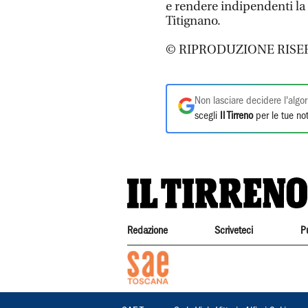
e rendere indipendenti la
Titignano.
© RIPRODUZIONE RISE
Non lasciare decidere l'algor
scegli
Il Tirreno
per le tue not
Redazione
Scriveteci
P