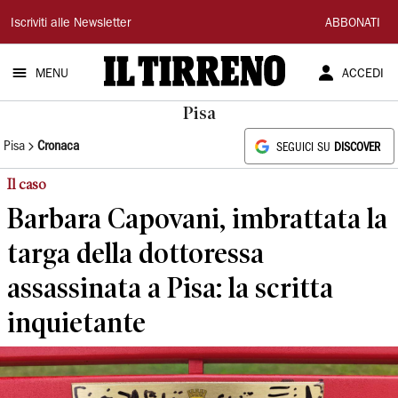
Il
Iscriviti alle Newsletter
ABBONATI
Tirreno
MENU
ACCEDI
Pisa
Pisa
Cronaca
SEGUICI SU
DISCOVER
Il caso
Barbara Capovani, imbrattata la
targa della dottoressa
assassinata a Pisa: la scritta
inquietante