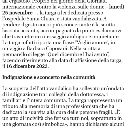
all’ergastolo
. Proprio nel giorno della Giornata
internazionale contro la violenza sulle donne –
lunedì
25 novembre
– , la targa a lei dedicata presso
l’ospedale Santa Chiara è stata vandalizzata. A
rendere il gesto ancor più sconcertante è la scritta
lasciata accanto, accompagnata da punti esclamativi,
che trasmette un messaggio ambiguo e inquietante.
La targa infatti riporta una frase “Voglio amore”, in
omaggio a Barbara Capovani. Nella scritta a
pennarello si legge “Quel dicembre l’hai avuto”,
facendo riferimento alla data di affissione della targa,
il
16 dicembre 2023
.
Indignazione e sconcerto nella comunità
La scoperta dell’atto vandalico ha sollevato un’ondata
di indignazione tra i colleghi della dottoressa, i
familiari e l’intera comunità. La targa rappresenta un
tributo alla memoria di una professionista che ha
dedicato la sua vita alla cura delle persone fragili. «È
un atto di inciviltà che ferisce tutti noi, soprattutto in
una giornata così simbolica», hanno dichiarato alcuni