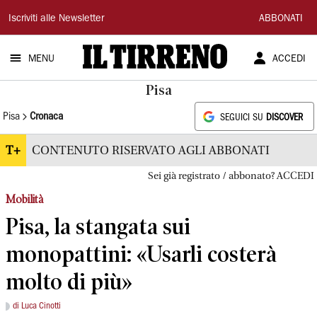
Il
Iscriviti alle Newsletter
ABBONATI
Tirreno
MENU
ACCEDI
Pisa
Pisa
Cronaca
SEGUICI SU
DISCOVER
T+
CONTENUTO RISERVATO AGLI ABBONATI
Sei già registrato / abbonato? ACCEDI
Mobilità
Pisa, la stangata sui
monopattini: «Usarli costerà
molto di più»
di Luca Cinotti