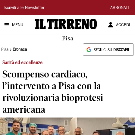
Il
Iscriviti alle Newsletter
ABBONATI
Tirreno
MENU
ACCEDI
Pisa
Pisa
Cronaca
SEGUICI SU
DISCOVER
Sanità ed eccellenze
Scompenso cardiaco,
l’intervento a Pisa con la
rivoluzionaria bioprotesi
americana