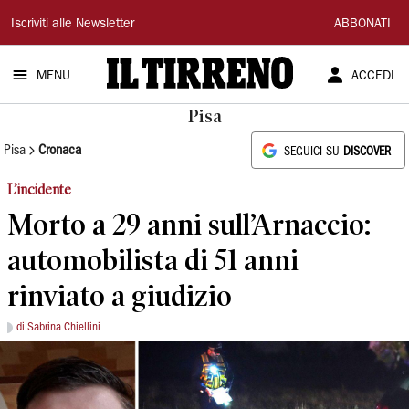
Il
Iscriviti alle Newsletter
ABBONATI
Tirreno
MENU
ACCEDI
Pisa
Pisa
Cronaca
SEGUICI SU
DISCOVER
L’incidente
Morto a 29 anni sull’Arnaccio:
automobilista di 51 anni
rinviato a giudizio
di Sabrina Chiellini