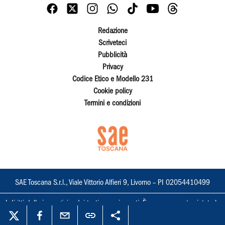
Redazione
Scriveteci
Pubblicità
Privacy
Codice Etico e Modello 231
Cookie policy
Termini e condizioni
SAE Toscana S.r.l., Viale Vittorio Alfieri 9, Livorno – PI 02054410499
I diritti delle immagini e dei testi sono riservati. È espressamente vietata la
loro riproduzione con qualsiasi mezzo e l'adattamento totale o parziale.