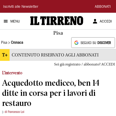
Il
Iscriviti alle Newsletter
ABBONATI
Tirreno
MENU
ACCEDI
Pisa
Pisa
Cronaca
SEGUICI SU
DISCOVER
T+
CONTENUTO RISERVATO AGLI ABBONATI
Sei già registrato / abbonato? ACCEDI
L’intervento
Acquedotto mediceo, ben 14
ditte in corsa per i lavori di
restauro
di Francesco Loi