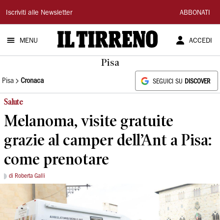
Il
Iscriviti alle Newsletter
ABBONATI
Tirreno
MENU
ACCEDI
Pisa
Pisa
Cronaca
SEGUICI SU
DISCOVER
Salute
Melanoma, visite gratuite
grazie al camper dell’Ant a Pisa:
come prenotare
di Roberta Galli