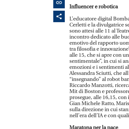
Influencer e robotica
L’educatore digital Bombar
Cerletti e la divulgatrice
sono attesi alle 11 al Tea
incontro dedicato alle bu
emotivo del rapporto uom
tra filosofia e innovazio
alle 15, che si apre con u
sentimentale”, in cui si an
emozioni e i sentimenti a
Alessandra Sciutti, che all
“insegnando” al robot ba
Riccardo Manzotti, ricerca
Mit di Boston e professor
prosegue, alle 16,15, con 
Gian Michele Ratto, Maris
sulla direzione in cui s
nell’era dell’IA e con qual
Maratona per la pace