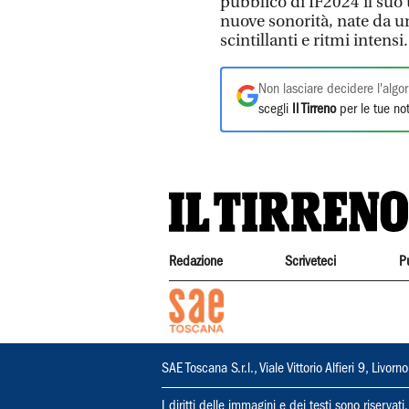
pubblico di IF2024 il su
nuove sonorità, nate da u
scintillanti e ritmi intensi.
Non lasciare decidere l'algor
scegli
Il Tirreno
per le tue not
Redazione
Scriveteci
P
SAE Toscana S.r.l., Viale Vittorio Alfieri 9, Li
I diritti delle immagini e dei testi sono riserva