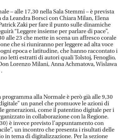
le – alle 17,30 nella Sala Stemmi – è prevista
a da Leandra Borsci con Chiara Milan, Elena
Patrick Zaki per fare il punto sulle dinamiche
Seguirà “Leggere insieme per parlare di pace”,
,30 alle 23 che mette in scena un affresco corale
one che si riuniranno per leggere ad alta voce
di ogni epoca e latitudine, che hanno raccontato i
o letti estratti di autori quali Tolstoj, Fenoglio,
 Don Lorenzo Milani, Anna Achmatova, Wislawa
.
 programma alla Normale è però già alle 9,30
digitale” un panel che promuove le azioni di
le generazioni, come il patentino digitale per i
rganizzato in collaborazione con la Regione.
,30) è invece previsto l’appuntamento con
acile”, un incontro che presenta i risultati delle
rio in tema di digitalizzazione. Per la sezione