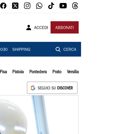
ACCEDI
ABBONATI
2030
SHIPPING
CERCA
Pisa
Pistoia
Pontedera
Prato
Versilia
SEGUICI SU
DISCOVER