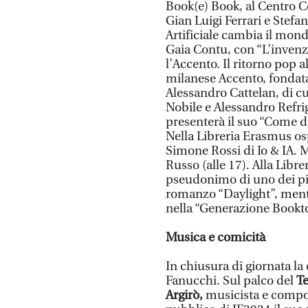
Book(e) Book, al Centro C
Gian Luigi Ferrari e Stef
Artificiale cambia il mond
Gaia Contu, con “L’invenz
l’Accento. Il ritorno pop a
milanese Accento, fondata
Alessandro Cattelan, di c
Nobile e Alessandro Refri
presenterà il suo “Come di
Nella Libreria Erasmus os
Simone Rossi di Io & IA. M
Russo (alle 17). Alla Libre
pseudonimo di uno dei più
romanzo “Daylight”, mentr
nella “Generazione Bookto
Musica e comicità
In chiusura di giornata l
Fanucchi. Sul palco del
T
Argirò,
musicista e compos