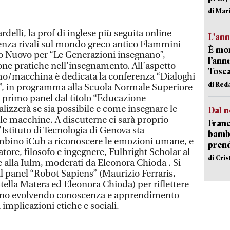
di Mar
delli, la prof di inglese più seguita online
L'an
 senza rivali sul mondo greco antico Flammini
È mor
tro Nuovo per “Le Generazioni insegnano”,
l’ann
one pratiche nell’insegnamento. All’aspetto
Tosca
o/macchina è dedicata la conferenza “Dialoghi
di Red
ne”, in programma alla Scuola Normale Superiore
n primo panel dal titolo “Educazione
alizzerà se sia possibile e come insegnare le
Dal n
lle macchine. A discuterne ci sarà proprio
Franc
’Istituto di Tecnologia di Genova sta
bambi
mbino iCub a riconoscere le emozioni umane, e
pren
tore, filosofo e ingegnere, Fulbright Scholar al
di Cri
e alla Iulm, moderati da Eleonora Chioda . Si
il panel “Robot Sapiens” (Maurizio Ferraris,
tella Matera ed Eleonora Chioda) per riflettere
tanno evolvendo conoscenza e apprendimento
i implicazioni etiche e sociali.