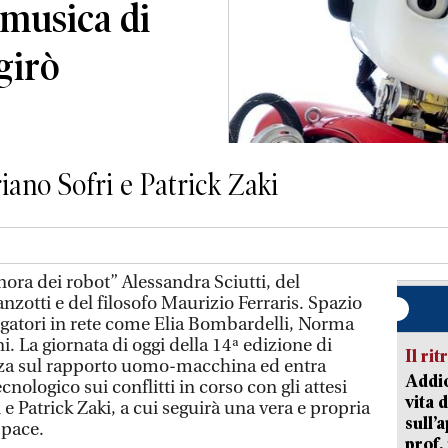
 musica di
girò
riano Sofri e Patrick Zaki
gnora dei robot” Alessandra Sciutti, del
zotti e del filosofo Maurizio Ferraris. Spazio
lgatori in rete come Elia Bombardelli, Norma
i. La giornata di oggi della 14ª edizione di
Il rit
lizza sul rapporto uomo-macchina ed entra
Addio
cnologico sui conflitti in corso con gli attesi
vita 
 e Patrick Zaki, a cui seguirà una vera e propria
sull’
 pace.
prof,