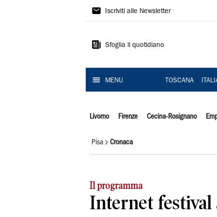
Il
Iscriviti alle Newsletter
Tirreno
Sfoglia il quotidiano
MENU
TOSCANA
ITAL
Livorno
Firenze
Cecina-Rosignano
Emp
Pisa
Cronaca
Il programma
Internet festival 