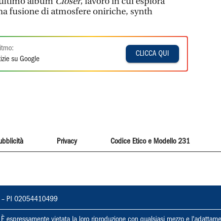
o ultimo album
Closer
, lavoro in cui esplora
na fusione di atmosfere oniriche, synth
itmo:
CLICCA QUI
izie su Google
ubblicità
Privacy
Codice Etico e Modello 231
vorno – PI 02054410499
ti. È espressamente vietata la loro riproduzione con qualsiasi mezzo e l'adattame