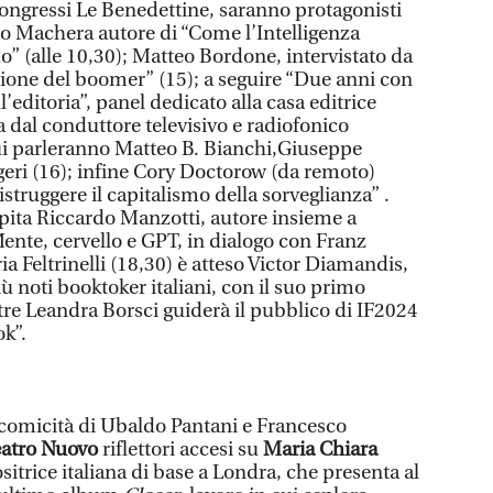
ongressi Le Benedettine, saranno protagonisti
ano Machera autore di “Come l’Intelligenza
o” (alle 10,30); Matteo Bordone, intervistato da
ione del boomer” (15); a seguire “Due anni con
ll’editoria”, panel dedicato alla casa editrice
 dal conduttore televisivo e radiofonico
ui parleranno Matteo B. Bianchi,Giuseppe
geri (16); infine Cory Doctorow (da remoto)
struggere il capitalismo della sorveglianza” .
pita Riccardo Manzotti, autore insieme a
ente, cervello e GPT, in dialogo con Franz
ria Feltrinelli (18,30) è atteso Victor Diamandis,
 noti booktoker italiani, con il suo primo
e Leandra Borsci guiderà il pubblico di IF2024
k”.
a comicità di Ubaldo Pantani e Francesco
eatro Nuovo
riflettori accesi su
Maria Chiara
itrice italiana di base a Londra, che presenta al