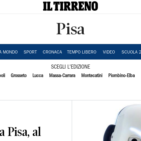
Pisa
IA MONDO
SPORT
CRONACA
TEMPO LIBERO
VIDEO
SCUOLA 
SCEGLI L'EDIZIONE
oli
Grosseto
Lucca
Massa-Carrara
Montecatini
Piombino-Elba
a Pisa, al