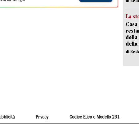
di Red
La st
Casa 
resta
della
della
di Red
ubblicità
Privacy
Codice Etico e Modello 231