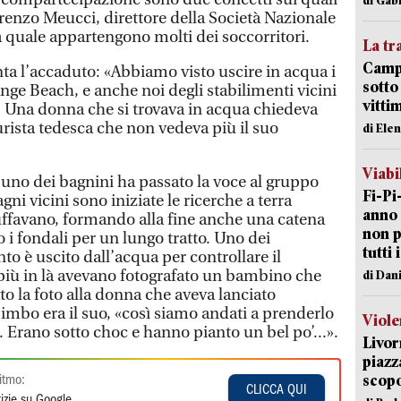
renzo Meucci, direttore della Società Nazionale
a quale appartengono molti dei soccorritori.
La tr
Campi
nta l’accaduto: «Abbiamo visto uscire in acqua i
sotto
range Beach, e anche noi degli stabilimenti vicini
vitti
. Una donna che si trovava in acqua chiedeva
turista tedesca che non vedeva più il suo
di Ele
Viabi
 uno dei bagnini ha passato la voce al gruppo
Fi-Pi
agni vicini sono iniziate le ricerche a terra
anno 
uffavano, formando alla fine anche una catena
non p
i fondali per un lungo tratto. Uno dei
tutti 
to è uscito dall’acqua per controllare il
i più in là avevano fotografato un bambino che
di Dan
o la foto alla donna che aveva lanciato
 bimbo era il suo, «così siamo andati a prenderlo
Viole
. Erano sotto choc e hanno pianto un bel po’...».
Livor
piazz
scopo
itmo:
CLICCA QUI
izie su Google