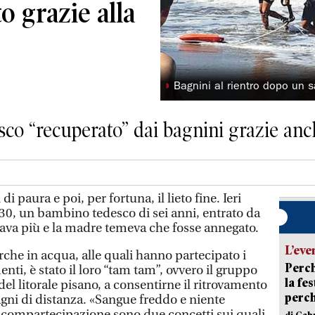
to grazie alla
◗
Bagnini al rientro dopo un s
sco “recuperato” dai bagnini grazie anc
paura e poi, per fortuna, il lieto fine. Ieri
30, un bambino tedesco di sei anni, entrato da
vava più e la madre temeva che fosse annegato.
L’eve
che in acqua, alle quali hanno partecipato i
Perch
enti, è stato il loro “tam tam”, ovvero il gruppo
la fe
el litorale pisano, a consentirne il ritrovamento
perch
Bagni di distanza. «Sangue freddo e niente
compartecipazione sono due concetti sui quali
di Gab