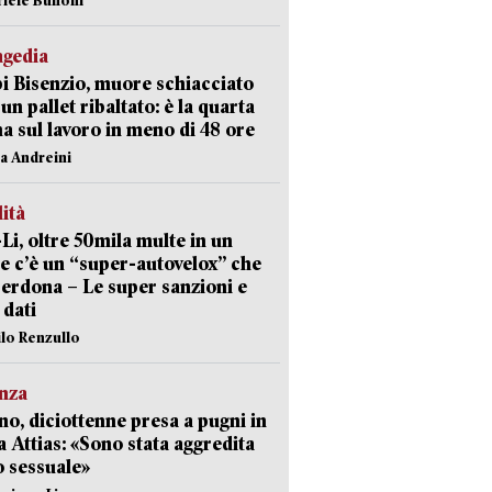
agedia
 Bisenzio, muore schiacciato
 un pallet ribaltato: è la quarta
ma sul lavoro in meno di 48 ore
na Andreini
lità
-Li, oltre 50mila multe in un
e c’è un “super-autovelox” che
erdona – Le super sanzioni e
i dati
ilo Renzullo
nza
no, diciottenne presa a pugni in
a Attias: «Sono stata aggredita
 sessuale»