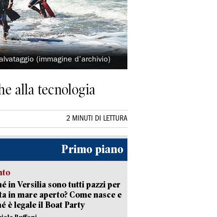
alvataggio (immagine d’archivio)
he alla tecnologia
2 MINUTI DI LETTURA
Primo piano
nto
é in Versilia sono tutti pazzi per
sta in mare aperto? Come nasce e
é è legale il Boat Party
riele Buffoni