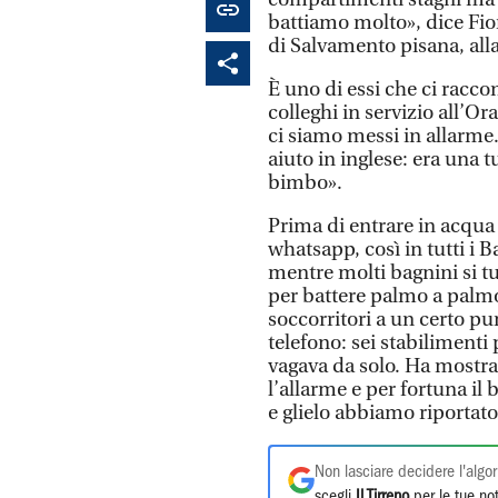
battiamo molto», dice Fio
di Salvamento pisana, all
È uno di essi che ci racco
colleghi in servizio all’O
ci siamo messi in allarme
aiuto in inglese: era una 
bimbo».
Prima di entrare in acqua
whatsapp, così in tutti i B
mentre molti bagnini si t
per battere palmo a palmo 
soccorritori a un certo pun
telefono: sei stabiliment
vagava da solo. Ha mostrat
l’allarme e per fortuna il
e glielo abbiamo riportato
Non lasciare decidere l'algor
scegli
Il Tirreno
per le tue not