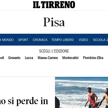
Pisa
IA MONDO
SPORT
CRONACA
TEMPO LIBERO
VIDEO
SCUOLA 
SCEGLI L'EDIZIONE
oli
Grosseto
Lucca
Massa-Carrara
Montecatini
Piombino-Elba
o si perde in