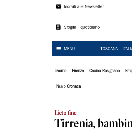
Il
Iscriviti alle Newsletter
Tirreno
Sfoglia il quotidiano
MENU
TOSCANA
ITAL
Livorno
Firenze
Cecina-Rosignano
Emp
Pisa
Cronaca
Lieto fine
Tirrenia, bambin