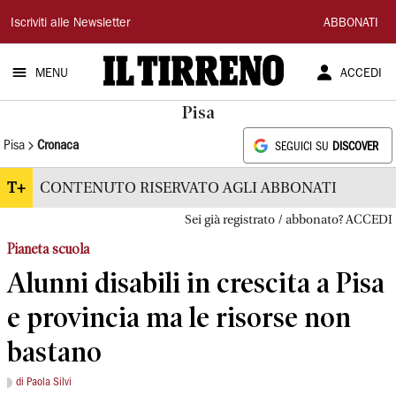
Il
Iscriviti alle Newsletter
ABBONATI
Tirreno
MENU
ACCEDI
Pisa
Pisa
Cronaca
SEGUICI SU
DISCOVER
T+
CONTENUTO RISERVATO AGLI ABBONATI
Sei già registrato / abbonato? ACCEDI
Pianeta scuola
Alunni disabili in crescita a Pisa
e provincia ma le risorse non
bastano
di Paola Silvi