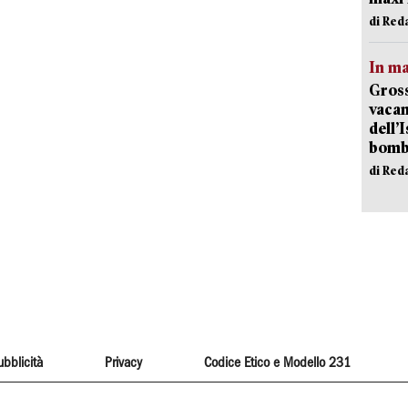
di Red
In ma
Gross
vacan
dell’
bom
di Red
ubblicità
Privacy
Codice Etico e Modello 231