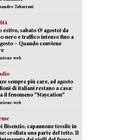
ssandro Tabarrani
lità
 estivo, sabato (8 agosto) da
no nero e traffico intenso fino a
agosto – Quando conviene
re
azione web
udio
ze sempre più care, ad agosto
lioni di italiani restano a casa:
a il fenomeno "Staycation"
azione web
arme
 Bisenzio, capannone tessile in
e: crollata una parte del tetto. Il
intervento dei vigili del fuoco