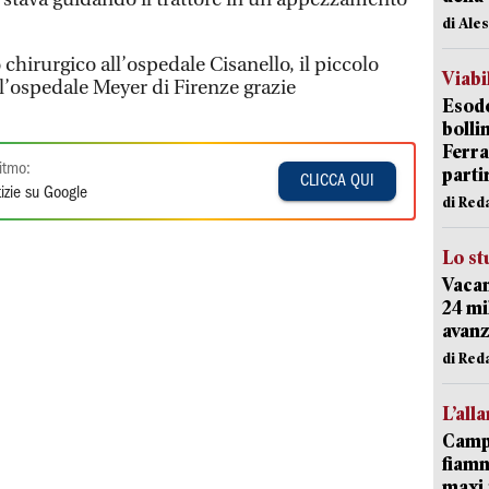
di Ale
hirurgico all’ospedale Cisanello, il piccolo
Viabi
ll’ospedale Meyer di Firenze grazie
Esodo
bolli
Ferr
itmo:
parti
CLICCA QUI
izie su Google
di Red
Lo st
Vacan
24 mi
avanz
di Red
L’all
Campi
fiamm
maxi 