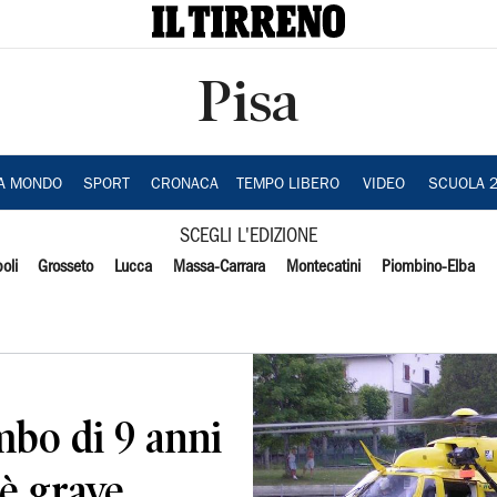
Pisa
IA MONDO
SPORT
CRONACA
TEMPO LIBERO
VIDEO
SCUOLA 
SCEGLI L'EDIZIONE
oli
Grosseto
Lucca
Massa-Carrara
Montecatini
Piombino-Elba
mbo di 9 anni
 è grave.