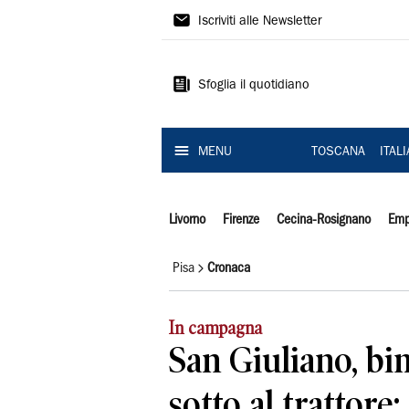
Il
Iscriviti alle Newsletter
Tirreno
Sfoglia il quotidiano
MENU
TOSCANA
ITAL
Livorno
Firenze
Cecina-Rosignano
Emp
Pisa
Cronaca
In campagna
San Giuliano, bi
sotto al trattore: