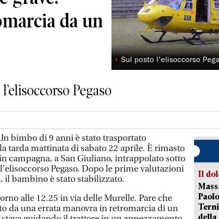
romarcia da un
◗
Sul posto l'elisoccorso Pega
 l’elisoccorso Pegaso
bimbo di 9 anni è stato trasportato
a tarda mattinata di sabato 22 aprile. È rimasto
 in campagna, a San Giuliano, intrappolato sotto
 l’elisoccorso Pegaso. Dopo le prime valutazioni
Il do
, il bambino è stato stabilizzato.
Massa
Paolo
orno alle 12.25 in via delle Murelle. Pare che
Terni
ato da una errata manovra in retromarcia di un
della
 stava guidando il trattore in un appezzamento