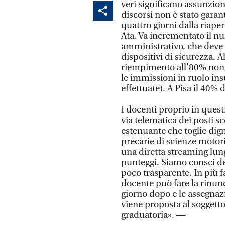
veri significano assunzion
discorsi non è stato garant
quattro giorni dalla riaper
Ata. Va incrementato il n
amministrativo, che deve 
dispositivi di sicurezza. A
riempimento all’80% non g
le immissioni in ruolo in
effettuate). A Pisa il 40% 
I docenti proprio in quest
via telematica dei posti s
estenuante che toglie dign
precarie di scienze motor
una diretta streaming lun
punteggi. Siamo consci de
poco trasparente. In più f
docente può fare la rinunc
giorno dopo e le assegnaz
viene proposta al soggett
graduatoria». —