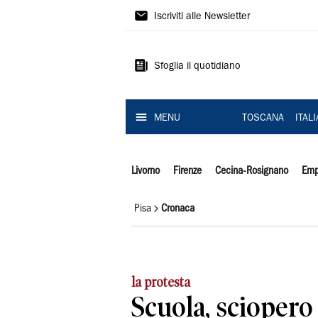
Il
Iscriviti alle Newsletter
Tirreno
Sfoglia il quotidiano
MENU
TOSCANA
ITAL
Livorno
Firenze
Cecina-Rosignano
Emp
Pisa
Cronaca
la protesta
Scuola, sciopero