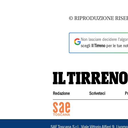
© RIPRODUZIONE RISE
Non lasciare decidere l'algor
scegli
Il Tirreno
per le tue not
Redazione
Scriveteci
P
SAE Toscana S.r.l., Viale Vittorio Alfieri 9, Li