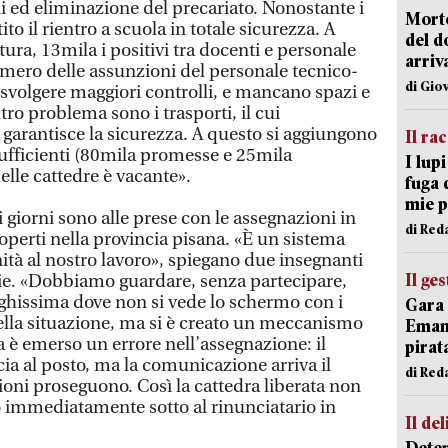
i ed eliminazione del precariato. Nonostante i
Morto
ito il rientro a scuola in totale sicurezza. A
del d
tura, 13mila i positivi tra docenti e personale
arriv
umero delle assunzioni del personale tecnico-
di Gio
svolgere maggiori controlli, e mancano spazi e
ltro problema sono i trasporti, il cui
arantisce la sicurezza. A questo si aggiungono
Il ra
sufficienti (80mila promesse e 25mila
I lup
delle cattedre è vacante».
fuga 
mie 
i giorni sono alle prese con le assegnazioni in
di Red
coperti nella provincia pisana. «È un sistema
ità al nostro lavoro», spiegano due insegnanti
Il ge
ie. «Dobbiamo guardare, senza partecipare,
ghissima dove non si vede lo schermo con i
Gara 
lla situazione, ma si è creato un meccanismo
Emanu
a è emerso un errore nell’assegnazione: il
pirat
ia al posto, ma la comunicazione arriva il
di Red
ioni proseguono. Così la cattedra liberata non
o immediatamente sotto al rinunciatario in
Il del
Deten