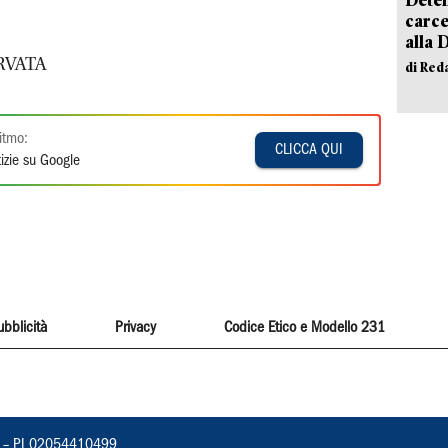
carce
alla 
RVATA
di Red
itmo:
CLICCA QUI
izie su Google
ubblicità
Privacy
Codice Etico e Modello 231
vorno – PI 02054410499