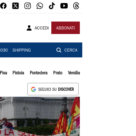
ACCEDI
ABBONATI
2030
SHIPPING
CERCA
Pisa
Pistoia
Pontedera
Prato
Versilia
SEGUICI SU
DISCOVER