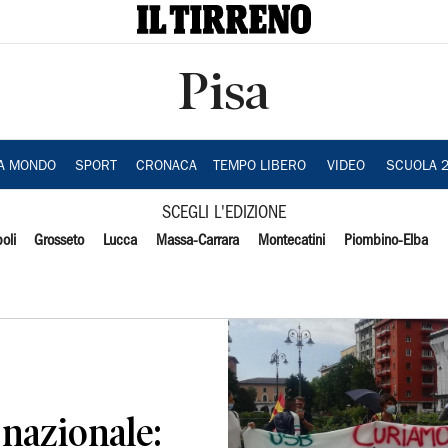
Pisa
IA MONDO
SPORT
CRONACA
TEMPO LIBERO
VIDEO
SCUOLA 
SCEGLI L'EDIZIONE
oli
Grosseto
Lucca
Massa-Carrara
Montecatini
Piombino-Elba
 nazionale: