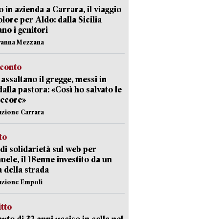
 in azienda a Carrara, il viaggio
olore per Aldo: dalla Sicilia
ano i genitori
vanna Mezzana
cconto
i assaltano il gregge, messi in
dalla pastora: «Così ho salvato le
pecore»
azione Carrara
sto
di solidarietà sul web per
ele, il 18enne investito da un
a della strada
azione Empoli
itto
uto di 32 anni ucciso in cella nel