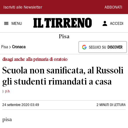
Il
Iscriviti alle Newsletter
ABBONATI
Tirreno
MENU
ACCEDI
Pisa
Pisa
Cronaca
SEGUICI SU
DISCOVER
disagi anche alla primaria di oratoio
Scuola non sanificata, al Russoli
gli studenti rimandati a casa
p.b.
24 settembre 2020 03:49
2 MINUTI DI LETTURA
pisa