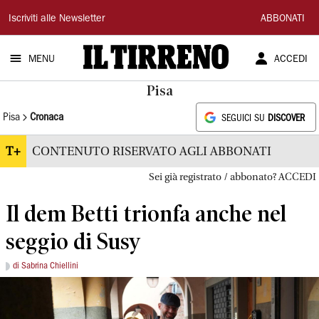
Il
Iscriviti alle Newsletter
ABBONATI
Tirreno
MENU
ACCEDI
Pisa
Pisa
Cronaca
SEGUICI SU
DISCOVER
T+
CONTENUTO RISERVATO AGLI ABBONATI
Sei già registrato / abbonato? ACCEDI
Il dem Betti trionfa anche nel
seggio di Susy
di Sabrina Chiellini