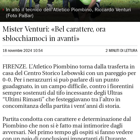
◗
In alto il tecnico dell’Atletico Piombino, Riccardo Venturi
(Foto PaBar)
Mister Venturi: «Bel carattere, ora
sblocchiamoci in avanti»
18 novembre 2024 10:54
2 MINUTI DI LETTURA
FIRENZE. L’Atletico Piombino torna dalla trasferta in
casa del Centro Storico Lebowski con un pareggio per
0-0. Per i nerazzurri si può parlare di un punto
guadagnato, in un campo difficile, contro i fiorentini
sempre sostenuti dal tifo incessante degli Ultras
“Ultimi Rimasti” che festeggiavano tra l’altro in
concomitanza della partita i vent’anni di storia.
Partita condotta con carattere e determinazione dal
Piombino che non si è fatto mai intimorire dagli
avversari. Nel primo tempo gli ospiti si fanno vedere
con un paio di conclusioni importanti di Durante,