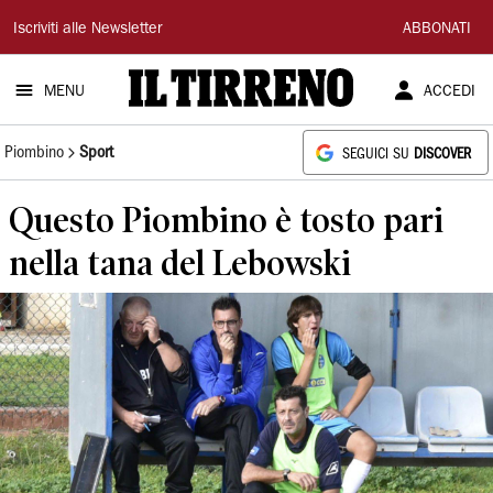
Il
Iscriviti alle Newsletter
ABBONATI
Tirreno
MENU
ACCEDI
Piombino
Sport
SEGUICI SU
DISCOVER
Questo Piombino è tosto pari
nella tana del Lebowski