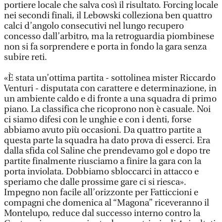
portiere locale che salva così il risultato. Forcing locale
nei secondi finali, il Lebowski colleziona ben quattro
calci d’angolo consecutivi nel lungo recupero
concesso dall’arbitro, ma la retroguardia piombinese
non si fa sorprendere e porta in fondo la gara senza
subire reti.
«È stata un’ottima partita - sottolinea mister Riccardo
Venturi - disputata con carattere e determinazione, in
un ambiente caldo e di fronte a una squadra di primo
piano. La classifica che ricoprono non è casuale. Noi
ci siamo difesi con le unghie e con i denti, forse
abbiamo avuto più occasioni. Da quattro partite a
questa parte la squadra ha dato prova di esserci. Era
dalla sfida col Saline che prendevamo gol e dopo tre
partite finalmente riusciamo a finire la gara con la
porta inviolata. Dobbiamo sbloccarci in attacco e
speriamo che dalle prossime gare ci si riesca».
Impegno non facile all’orizzonte per Fatticcioni e
compagni che domenica al “Magona” riceveranno il
Montelupo, reduce dal successo interno contro la