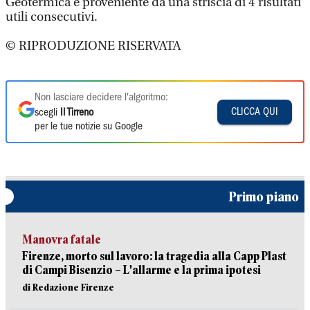
Geotermica e proveniente da una striscia di 4 risultati
utili consecutivi.
© RIPRODUZIONE RISERVATA
Non lasciare decidere l'algoritmo:
CLICCA QUI
scegli
Il Tirreno
per le tue notizie su Google
Primo piano
Manovra fatale
Firenze, morto sul lavoro: la tragedia alla Capp Plast
di Campi Bisenzio – L'allarme e la prima ipotesi
di Redazione Firenze