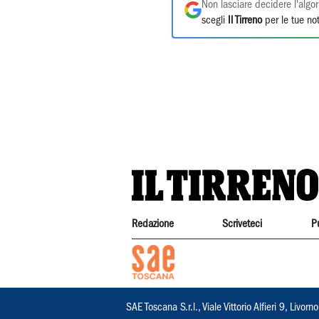
Non lasciare decidere l'algor
scegli
Il Tirreno
per le tue not
Redazione
Scriveteci
P
SAE Toscana S.r.l., Viale Vittorio Alfieri 9, Li