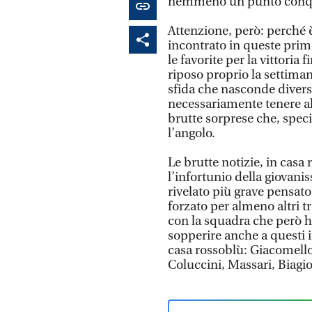
nemmeno un punto conqu
Attenzione, però: perché è
incontrato in queste prim
le favorite per la vittoria 
riposo proprio la settiman
sfida che nasconde divers
necessariamente tenere alt
brutte sorprese che, speci
l’angolo.
Le brutte notizie, in casa
l’infortunio della giovani
rivelato più grave pensato
forzato per almeno altri t
con la squadra che però ha
sopperire anche a questi 
casa rossoblù: Giacomello,
Coluccini, Massari, Biagio