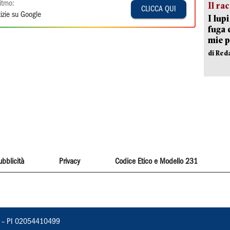
itmo:
Il ra
CLICCA QUI
izie su Google
I lup
fuga 
mie 
di Red
ubblicità
Privacy
Codice Etico e Modello 231
vorno – PI 02054410499