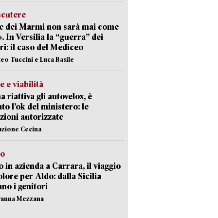
scutere
e dei Marmi non sarà mai come
». In Versilia la “guerra” dei
i: il caso del Mediceo
teo Tuccini e Luca Basile
e e viabilità
a riattiva gli autovelox, è
ato l’ok del ministero: le
zioni autorizzate
azione Cecina
to
 in azienda a Carrara, il viaggio
olore per Aldo: dalla Sicilia
ano i genitori
vanna Mezzana