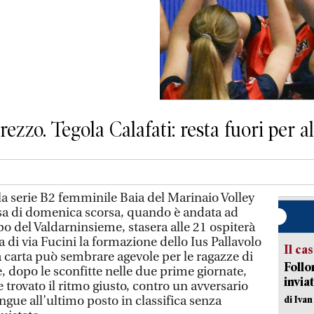
zzo. Tegola Calafati: resta fuori per al
 serie B2 femminile Baia del Marinaio Volley
sa di domenica scorsa, quando è andata ad
po del Valdarninsieme, stasera alle 21 ospiterà
a di via Fucini la formazione dello Ius Pallavolo
Il ca
a carta può sembrare agevole per le ragazze di
Follo
 dopo le sconfitte nelle due prime giornate,
inviat
trovato il ritmo giusto, contro un avversario
gue all’ultimo posto in classifica senza
di Iva