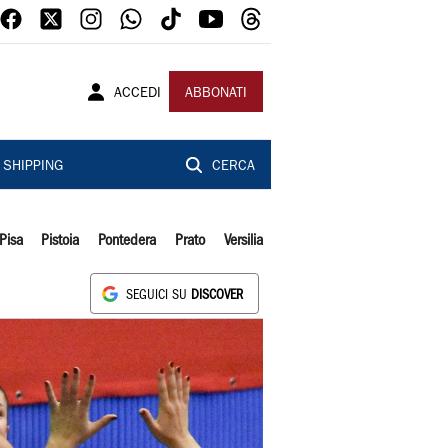
ACCEDI
ABBONATI
SHIPPING
CERCA
Pisa
Pistoia
Pontedera
Prato
Versilia
SEGUICI SU
DISCOVER