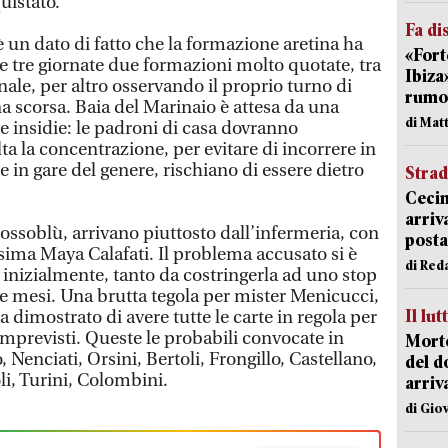
istato.
Fa di
 un dato di fatto che la formazione aretina ha
«Fort
e tre giornate due formazioni molto quotate, tra
Ibiza
finale, per altro osservando il proprio turno di
rumor
a scorsa. Baia del Marinaio è attesa da una
di Mat
e insidie: le padroni di casa dovranno
a la concentrazione, per evitare di incorrere in
e in gare del genere, rischiano di essere dietro
Strad
Cecin
arriv
 rossoblù, arrivano piuttosto dall’infermeria, con
posta
ssima Maya Calafati. Il problema accusato si è
di Red
 inizialmente, tanto da costringerla ad uno stop
re mesi. Una brutta tegola per mister Menicucci,
Il lut
 dimostrato di avere tutte le carte in regola per
imprevisti. Queste le probabili convocate in
Morto
 Nenciati, Orsini, Bertoli, Frongillo, Castellano,
del d
li, Turini, Colombini.
arriv
di Gio