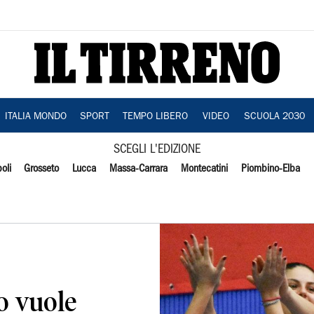
ITALIA MONDO
SPORT
TEMPO LIBERO
VIDEO
SCUOLA 2030
SCEGLI L'EDIZIONE
oli
Grosseto
Lucca
Massa-Carrara
Montecatini
Piombino-Elba
o vuole