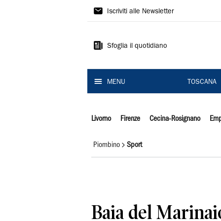
Il
Iscriviti alle Newsletter
Tirreno
Sfoglia il quotidiano
MENU
TOSCANA
Livorno
Firenze
Cecina-Rosignano
Emp
Piombino
Sport
Baia del Marinai