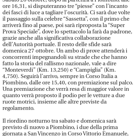
ore 16,31, si disputeranno tre “piesse” con l’incanto
dei fasci di luce a tagliare l’oscurità. Ci sarà due volte
il passaggio sulla celebre “Sassetta”, con il primo che
arriverà fino al paese, poi sarà riproposta la “Super
Prova Speciale”, dove lo spettacolo la farà da padrone,
grazie anche alla significativa collaborazione
dell’Autorità portuale. Il resto delle sfide sarà
domenica 27 ottobre. Un ambo di prove attenderà i
concorrenti impegnandoli su strade che che hanno
fatto la storia del rallismo nazionale, vale a dire
“Monteverdi” (Km. 13,250) e “Campiglia” (Km.
4,750). Seguirà l’arrivo, sempre in Corso Italia a
Piombino, dalle ore 15,40, con premiazione sul palco.
Una premiazione che verrà resa di maggior valore in
quanto verrà proposto il podio per le vetture a due
ruote motrici, insieme alle altre previste da
regolamento.
Il riordino notturno tra sabato e domenica sarà
previsto di nuovo a Piombino, i due della prima
giornata a San Vincenzo in Corso Vittorio Emanuele,