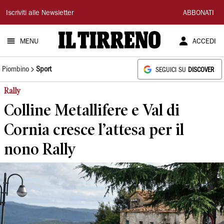
Il
Iscriviti alle Newsletter
ABBONATI
Tirreno
MENU
ACCEDI
Piombino
Sport
SEGUICI SU
DISCOVER
Rally
Colline Metallifere e Val di
Cornia cresce l’attesa per il
nono Rally