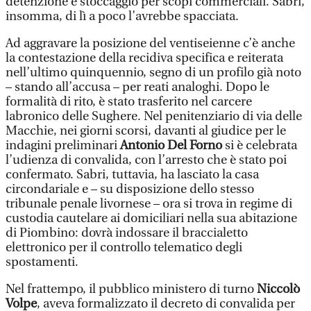
detenzione e stoccaggio per scopi commerciali. Sabri,
insomma, di lì a poco l’avrebbe spacciata.
Ad aggravare la posizione del ventiseienne c’è anche
la contestazione della recidiva specifica e reiterata
nell’ultimo quinquennio, segno di un profilo già noto
– stando all’accusa – per reati analoghi. Dopo le
formalità di rito, è stato trasferito nel carcere
labronico delle Sughere. Nel penitenziario di via delle
Macchie, nei giorni scorsi, davanti al giudice per le
indagini preliminari
Antonio Del Forno
si è celebrata
l’udienza di convalida, con l’arresto che è stato poi
confermato. Sabri, tuttavia, ha lasciato la casa
circondariale e – su disposizione dello stesso
tribunale penale livornese – ora si trova in regime di
custodia cautelare ai domiciliari nella sua abitazione
di Piombino: dovrà indossare il braccialetto
elettronico per il controllo telematico degli
spostamenti.
Nel frattempo, il pubblico ministero di turno
Niccolò
Volpe
, aveva formalizzato il decreto di convalida per