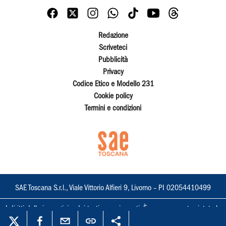
Redazione
Scriveteci
Pubblicità
Privacy
Codice Etico e Modello 231
Cookie policy
Termini e condizioni
SAE Toscana S.r.l., Viale Vittorio Alfieri 9, Livorno – PI 02054410499
I diritti delle immagini e dei testi sono riservati. È espressamente vietata la
loro riproduzione con qualsiasi mezzo e l'adattamento totale o parziale.