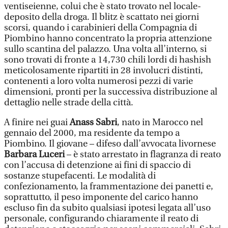
ventiseienne, colui che è stato trovato nel locale-
deposito della droga. Il blitz è scattato nei giorni
scorsi, quando i carabinieri della Compagnia di
Piombino hanno concentrato la propria attenzione
sullo scantina del palazzo. Una volta all’interno, si
sono trovati di fronte a 14,730 chili lordi di hashish
meticolosamente ripartiti in 28 involucri distinti,
contenenti a loro volta numerosi pezzi di varie
dimensioni, pronti per la successiva distribuzione al
dettaglio nelle strade della città.
A finire nei guai
Anass Sabri
, nato in Marocco nel
gennaio del 2000, ma residente da tempo a
Piombino. Il giovane – difeso dall’avvocata livornese
Barbara Luceri
– è stato arrestato in flagranza di reato
con l’accusa di detenzione ai fini di spaccio di
sostanze stupefacenti. Le modalità di
confezionamento, la frammentazione dei panetti e,
soprattutto, il peso imponente del carico hanno
escluso fin da subito qualsiasi ipotesi legata all’uso
personale, configurando chiaramente il reato di