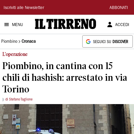
Il
Iscriviti alle Newsletter
ABBONATI
Tirreno
MENU
ACCEDI
Piombino
Cronaca
SEGUICI SU
DISCOVER
L'operazione
Piombino, in cantina con 15
chili di hashish: arrestato in via
Torino
di Stefano Taglione