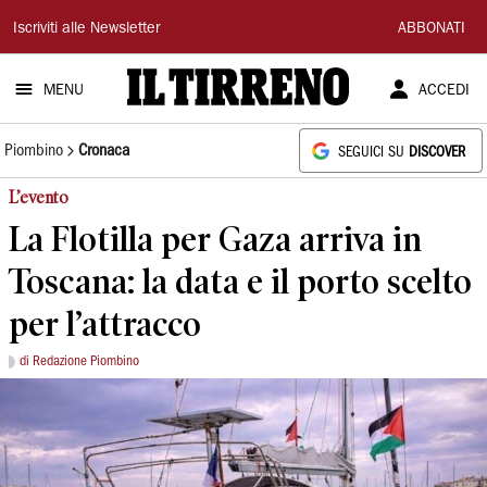
Il
Iscriviti alle Newsletter
ABBONATI
Tirreno
MENU
ACCEDI
Piombino
Cronaca
SEGUICI SU
DISCOVER
L’evento
La Flotilla per Gaza arriva in
Toscana: la data e il porto scelto
per l’attracco
di Redazione Piombino