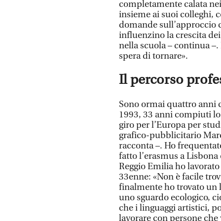
completamente calata nei p
insieme ai suoi colleghi, 
domande sull’approccio ch
influenzino la crescita de
nella scuola – continua –.
spera di tornare».
Il percorso profe
Sono ormai quattro anni c
1993, 33 anni compiuti lo
giro per l’Europa per stud
grafico-pubblicitario Marc
racconta –. Ho frequentato
fatto l’erasmus a Lisbona 
Reggio Emilia ho lavorato 
33enne: «Non è facile trov
finalmente ho trovato un 
uno sguardo ecologico, cio
che i linguaggi artistici, 
lavorare con persone che 