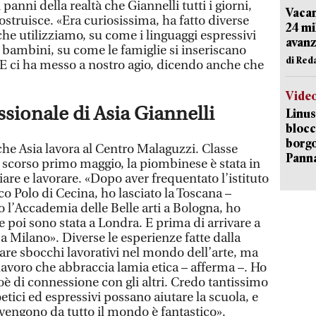
anni della realtà che Giannelli tutti i giorni,
Vacan
costruisce. «Era curiosissima, ha fatto diverse
24 mi
e utilizziamo, su come i linguaggi espressivi
avanz
i bambini, su come le famiglie si inseriscano
di Red
 E ci ha messo a nostro agio, dicendo anche che
Vide
ssionale di Asia Giannelli
Linus
blocc
borgo
he Asia lavora al Centro Malaguzzi. Classe
Pann
 scorso primo maggio, la piombinese è stata in
iare e lavorare. «Dopo aver frequentato l’istituto
o Polo di Cecina, ho lasciato la Toscana –
 l’Accademia delle Belle arti a Bologna, ho
e poi sono stata a Londra. E prima di arrivare a
a Milano». Diverse le esperienze fatte dalla
are sbocchi lavorativi nel mondo dell’arte, ma
lavoro che abbraccia lamia etica – afferma –. Ho
è di connessione con gli altri. Credo tantissimo
poetici ed espressivi possano aiutare la scuola, e
vengono da tutto il mondo è fantastico».