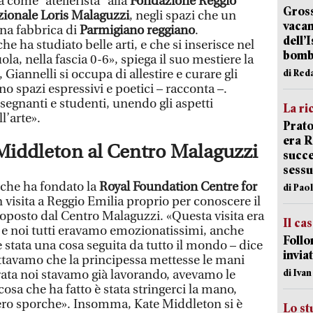
 come “atelierista” alla
Fondazione Reggio
Gross
zionale Loris Malaguzzi
, negli spazi che un
vacan
a fabbrica di
Parmigiano reggiano
.
dell’
che ha studiato belle arti, e che si inserisce nel
bom
la, nella fascia 0-6», spiega il suo mestiere la
Giannelli si occupa di allestire e curare gli
di Red
no spazi espressivi e poetici – racconta –.
egnanti e studenti, unendo gli aspetti
La ri
l’arte».
Prato
era 
e Middleton al Centro Malaguzzi
succe
sessu
 che ha fondato la
Royal Foundation Centre for
di Pao
in visita a Reggio Emilia proprio per conoscere il
posto dal Centro Malaguzzi. «Questa visita era
Il ca
 e noi tutti eravamo emozionatissimi, anche
Follo
tata una cosa seguita da tutto il mondo – dice
inviat
pettavamo che la principessa mettesse le mani
di Iva
rata noi stavamo già lavorando, avevamo le
osa che ha fatto è stata stringerci la mano,
ero sporche». Insomma, Kate Middleton si è
Lo st