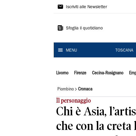
Il
Iscriviti alle Newsletter
Tirreno
Sfoglia il quotidiano
MENU
TOSCANA
Livorno
Firenze
Cecina-Rosignano
Emp
Piombino
Cronaca
Il personaggio
Chi è Asia, l’arti
che con la creta