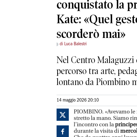
conquistato la p
Kate: «Quel ges
scorderò mai»
di Luca Balestri
Nel Centro Malaguzzi di
percorso tra arte, peda
lontano da Piombino ma
14 maggio 2026 20:10
PIOMBINO. «Avevamo le m
stretto la mano. Siamo rim
l’incontro con la
principe
durante la visita di
mercol