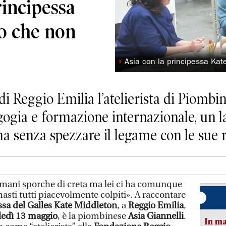
rincipessa
to che non
◗
Asia con la principessa Ka
 Reggio Emilia l’atelierista di Piombin
gogia e formazione internazionale, un l
 senza spezzare il legame con le sue r
ani sporche di creta ma lei ci ha comunque
asti tutti piacevolmente colpiti». A raccontare
ssa del Galles Kate Middleton
, a
Reggio Emilia
,
edì 13 maggio
, è la piombinese
Asia Giannelli
.
In ma