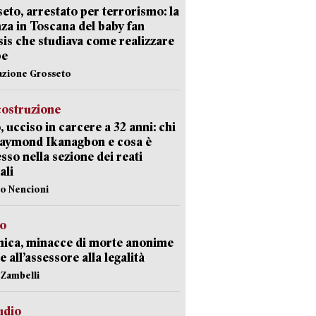
eto, arrestato per terrorismo: la
za in Toscana del baby fan
Isis che studiava come realizzare
be
azione Grosseto
costruzione
, ucciso in carcere a 32 anni: chi
Raymond Ikanagbon e cosa è
sso nella sezione dei reati
ali
lo Nencioni
so
nica, minacce di morte anonime
e all’assessore alla legalità
n Zambelli
udio