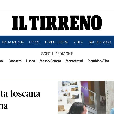
ITALIA MONDO
SPORT
TEMPO LIBERO
VIDEO
SCUOLA 2030
SCEGLI L'EDIZIONE
oli
Grosseto
Lucca
Massa-Carrara
Montecatini
Piombino-Elba
sta toscana
 ha