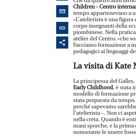
Che da quattro anni lavora
Children - Centro interna
tempo appartenevano a un
«L’atelierista è una figura 
corpo insegnanti della scuo
piombinese. Nella pratica, 
atelier del Centro, «che so
Facciamo formazione a ins
pedagogici ai linguaggi del
La visita di Kat
La principessa del Galles,
Early Childhood
, è stata 
modello di formazione pro
stata preparata da tempo,
perché sapevamo sarebbe s
l’atelierista –. Non ci as
nella creta. Quando è ent
mani sporche, e la prima c
nonostante le nostre foss