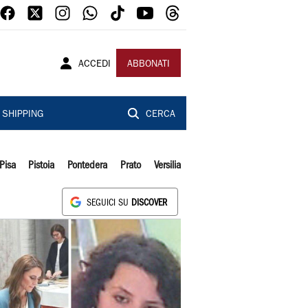
ACCEDI
ABBONATI
SHIPPING
CERCA
Pisa
Pistoia
Pontedera
Prato
Versilia
SEGUICI SU
DISCOVER