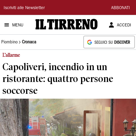
Il
Iscriviti alle Newsletter
ABBONATI
Tirreno
MENU
ACCEDI
Piombino
Cronaca
SEGUICI SU
DISCOVER
L’allarme
Capoliveri, incendio in un
ristorante: quattro persone
soccorse