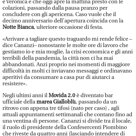
e Veronica e che oggi apre la mattina presto con le
colazioni, passando dalla pausa pranzo per
concludere con gli apericena. Caso vuole che il
decimo anniversario dell’apertura coincida con la
Notte Bianca
, ulteriore occasione di festa.
«Arrivare a tagliare questo traguardo mi rende felice –
dice Cananzi– nonostante le molte ore di lavoro che
gestiamo io e mia moglie, la crisi economica e gli anni
terribili della pandemia, la città non ci ha mai
abbandonati. Anzi proprio nei momenti di maggiore
difficoltà in molti ci inviavano messaggi e ordinavano
aperitivi da consumare a casa pur di aiutarci a
resistere».
Negli ultimi anni il
Movida 2.0
è diventato bar
ufficiale della
marea Gialloblù
, passando da un
ritrovo con appena tre tifosi (nato per caso) , agli
attuali appuntamenti settimanali che contano fino ad
una ventina di persone. Cananzi si divide tra il locale,
il ruolo di presidente della Confesercenti Piombino
che riveste da quattro anni (lasciando intendere di