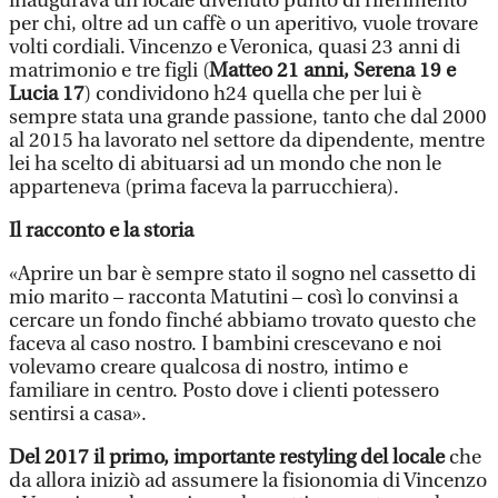
inaugurava un locale divenuto punto di riferimento
per chi, oltre ad un caffè o un aperitivo, vuole trovare
volti cordiali. Vincenzo e Veronica, quasi 23 anni di
matrimonio e tre figli (
Matteo 21 anni, Serena 19 e
Lucia 17
) condividono h24 quella che per lui è
sempre stata una grande passione, tanto che dal 2000
al 2015 ha lavorato nel settore da dipendente, mentre
lei ha scelto di abituarsi ad un mondo che non le
apparteneva (prima faceva la parrucchiera).
Il racconto e la storia
«Aprire un bar è sempre stato il sogno nel cassetto di
mio marito – racconta Matutini – così lo convinsi a
cercare un fondo finché abbiamo trovato questo che
faceva al caso nostro. I bambini crescevano e noi
volevamo creare qualcosa di nostro, intimo e
familiare in centro. Posto dove i clienti potessero
sentirsi a casa».
Del 2017 il primo, importante restyling del locale
che
da allora iniziò ad assumere la fisionomia di Vincenzo