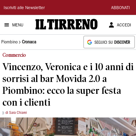
Il
Iscriviti alle Newsletter
ABBONATI
Tirreno
MENU
ACCEDI
Piombino
Cronaca
SEGUICI SU
DISCOVER
Commercio
Vincenzo, Veronica e i 10 anni di
sorrisi al bar Movida 2.0 a
Piombino: ecco la super festa
con i clienti
di Sara Chiarei