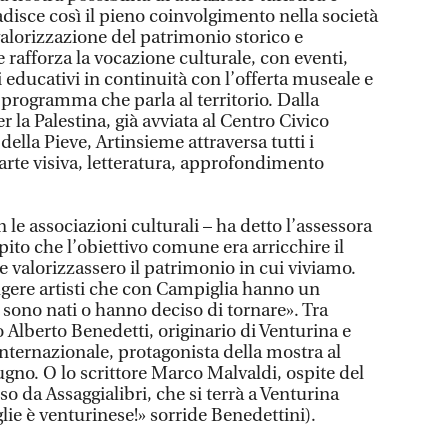
disce così il pieno coinvolgimento nella società
 valorizzazione del patrimonio storico e
rafforza la vocazione culturale, con eventi,
ti educativi in continuità con l’offerta museale e
rogramma che parla al territorio. Dalla
r la Palestina, già avviata al Centro Civico
della Pieve, Artinsieme attraversa tutti i
 arte visiva, letteratura, approfondimento
 le associazioni culturali – ha detto l’assessora
ito che l’obiettivo comune era arricchire il
e valorizzassero il patrimonio in cui viviamo.
gere artisti che con Campiglia hanno un
sono nati o hanno deciso di tornare». Tra
o Alberto Benedetti, originario di Venturina e
internazionale, protagonista della mostra al
ugno. O lo scrittore Marco Malvaldi, ospite del
so da Assaggialibri, che si terrà a Venturina
glie è venturinese!» sorride Benedettini).