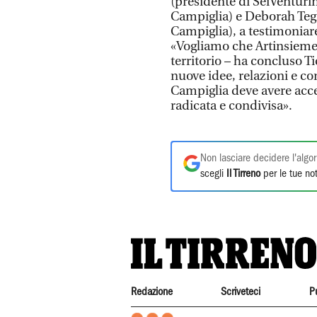
(presidente di SeiVenturi
Campiglia) e Deborah Tegl
Campiglia), a testimoniare
«Vogliamo che Artinsieme 
territorio – ha concluso T
nuove idee, relazioni e con
Campiglia deve avere acce
radicata e condivisa».
Non lasciare decidere l'algor
scegli
Il Tirreno
per le tue not
Redazione
Scriveteci
P