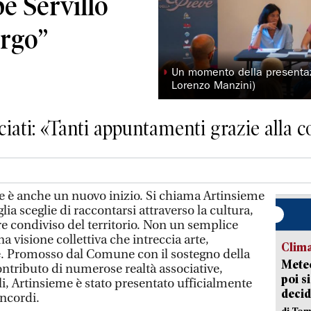
pe Servillo
orgo”
◗
Un momento della presentazi
Lorenzo Manzini)
iati: «Tanti appuntamenti grazie alla co
 è anche un nuovo inizio. Si chiama Artinsieme
ia sceglie di raccontarsi attraverso la cultura,
ore condiviso del territorio. Non un semplice
a visione collettiva che intreccia arte,
Clima
e. Promosso dal Comune con il sostegno della
Meteo
ontributo di numerose realtà associative,
poi s
li, Artinsieme è stato presentato ufficialmente
decid
oncordi.
di Tom