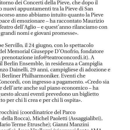
itorno dei Concerti della Pieve, che dopo il
 nuovi appuntamenti tra la Pieve di San
scorso anno abbiamo intuito quanto la Pieve
pace di emozionare – ha raccontato Maurizio
Teatro dell’Aglio – e quest’anno rilanciamo con
 grandi nomi e giovani promesse».
 Servillo, il 24 giugno, con lo spettacolo
del Memorial Giuseppe D’Onofrio, fondatore
n prenotazione info@teatroconcordi.it). A
 il Berlin Ensemble, in residenza a Campiglia
renzo Dainelli, 29 anni, campigliese di adozione e
 Berliner Philharmoniker. Eventi che
Concordi, con ingresso a pagamento. «Credo sia
re dell’arte anche sul piano economico – ha
uesto alcuni eventi prevedono un biglietto
o per chi li crea e per chi li ospita».
occhini (coordinatrice del Parco
ella Rocca), Michel Paoletti (Assaggialibri),
ario Terme Etrusche); Gianni Manzini