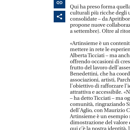
Qui ha preso forma quella
culturali più ricche degli
consolidate – da Apritibor
propone nuove collaborazi
a settembre). Oltre al rito
«Artinsieme è un contenito
mettere in rete le esperien
Alberta Ticciati – ma anc
offrendo occasioni di cres
frutto del lavoro dell’asse
Benedettini, che ha coord
associazioni, artisti, Parc
l’obiettivo di rafforzare l
attrattiva e accessibile. 
– ha detto Ticciati – ma 
comunità, ringraziando Sil
dell’Aglio, con Maurizio C
Artinsieme è un esempio re
dimostrazione del valore d
qui c’è la nostra identità, 