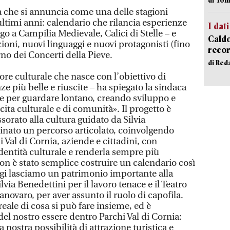
 che si annuncia come una delle stagioni
 ultimi anni: calendario che rilancia esperienze
I dati
go a Campilia Medievale, Calici di Stelle – e
Caldo
oni, nuovi linguaggi e nuovi protagonisti (fino
recor
rno dei Concerti della Pieve.
di Red
re culturale che nasce con l’obiettivo di
ze più belle e riuscite – ha spiegato la sindaca
he per guardare lontano, creando sviluppo e
cita culturale e di comunità». Il progetto è
ssorato alla cultura guidato da Silvia
inato un percorso articolato, coinvolgendo
hi Val di Cornia, aziende e cittadini, con
’identità culturale e renderla sempre più
«Non è stato semplice costruire un calendario così
oggi lasciamo un patrimonio importante alla
via Benedettini per il lavoro tenace e il Teatro
anovaro, per aver assunto il ruolo di capofila.
ale di cosa si può fare insieme, ed è
el nostro essere dentro Parchi Val di Cornia:
la nostra possibilità di attrazione turistica e