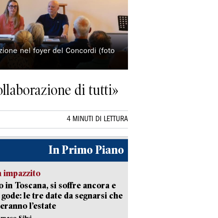
one nel foyer del Concordi (foto
llaborazione di tutti»
4 MINUTI DI LETTURA
In Primo Piano
 impazzito
 in Toscana, si soffre ancora e
i gode: le tre date da segnarsi che
eranno l’estate
maso Silvi