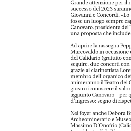
Grande attenzione per il r
successo del 2023 saranno
Giovanni e Concordi. «Lo 
fosse un luogo sempre ca
Canovaro, presidente del 
una proposta che include
Ad aprire la rassegna Peppe
Marcovaldo in occasione 
del Calidario (gratuito co
seguire, due concerti con
grazie al clarinettista Lo
membro dell’organico dei
animeranno il Teatro dei 
giusto riconoscere il valo
aggiunto Canovaro – per q
d’ingresso: segno di rispett
Nel foyer anche Debora Br
Archeominerario e Museo d
Massimo D’Onofrio (Calid