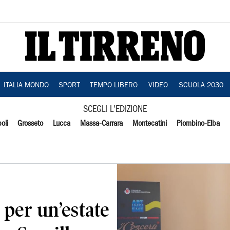
ITALIA MONDO
SPORT
TEMPO LIBERO
VIDEO
SCUOLA 2030
SCEGLI L'EDIZIONE
oli
Grosseto
Lucca
Massa-Carrara
Montecatini
Piombino-Elba
per un’estate