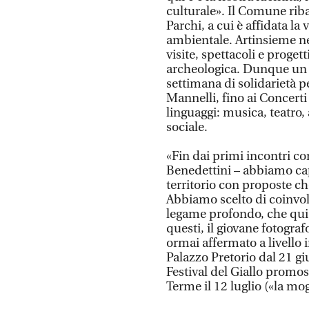
culturale». Il Comune riba
Parchi, a cui è affidata la
ambientale. Artinsieme ne 
visite, spettacoli e proget
archeologica. Dunque un p
settimana di solidarietà pe
Mannelli, fino ai Concerti 
linguaggi: musica, teatro,
sociale.
«Fin dai primi incontri con
Benedettini – abbiamo cap
territorio con proposte ch
Abbiamo scelto di coinvol
legame profondo, che qui 
questi, il giovane fotograf
ormai affermato a livello 
Palazzo Pretorio dal 21 gi
Festival del Giallo promos
Terme il 12 luglio («la mo