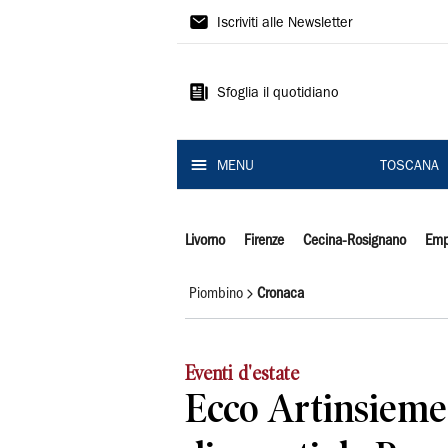
Il
Iscriviti alle Newsletter
Tirreno
Sfoglia il quotidiano
MENU
TOSCANA
Livorno
Firenze
Cecina-Rosignano
Emp
Piombino
Cronaca
Eventi d'estate
Ecco Artinsieme 