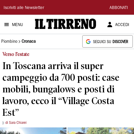
Il
Iscriviti alle Newsletter
ABBONATI
Tirreno
MENU
ACCEDI
Piombino
Cronaca
SEGUICI SU
DISCOVER
Verso l’estate
In Toscana arriva il super
campeggio da 700 posti: case
mobili, bungalows e posti di
lavoro, ecco il “Village Costa
Est”
di Sara Chiarei