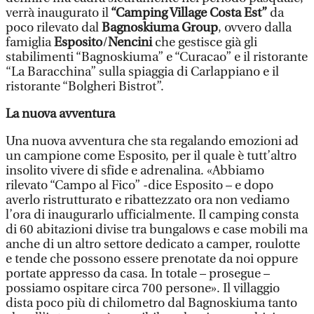
verrà inaugurato il
“Camping
Village Costa Est”
da
poco rilevato dal
Bagnoskiuma Group
, ovvero dalla
famiglia
Esposito
/
Nencini
che gestisce già gli
stabilimenti “Bagnoskiuma” e “Curacao” e il ristorante
“La Baracchina” sulla spiaggia di Carlappiano e il
ristorante “Bolgheri Bistrot”.
La nuova avventura
Una nuova avventura che sta regalando emozioni ad
un campione come Esposito, per il quale è tutt’altro
insolito vivere di sfide e adrenalina. «Abbiamo
rilevato “Campo al Fico” -dice Esposito – e dopo
averlo ristrutturato e ribattezzato ora non vediamo
l’ora di inaugurarlo ufficialmente. Il camping consta
di 60 abitazioni divise tra bungalows e case mobili ma
anche di un altro settore dedicato a camper, roulotte
e tende che possono essere prenotate da noi oppure
portate appresso da casa. In totale – prosegue –
possiamo ospitare circa 700 persone». Il villaggio
dista poco più di chilometro dal Bagnoskiuma tanto