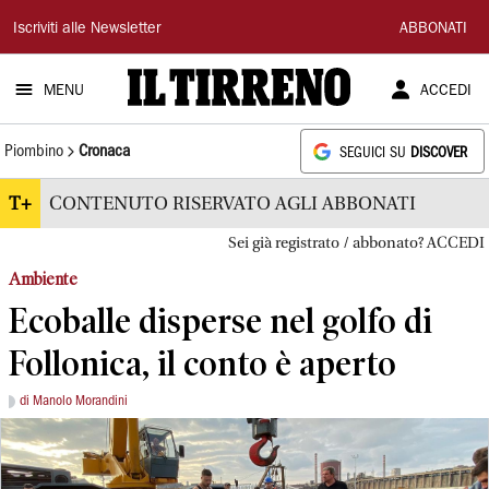
Il
Iscriviti alle Newsletter
ABBONATI
Tirreno
MENU
ACCEDI
Piombino
Cronaca
SEGUICI SU
DISCOVER
T+
CONTENUTO RISERVATO AGLI ABBONATI
Sei già registrato / abbonato? ACCEDI
Ambiente
Ecoballe disperse nel golfo di
Follonica, il conto è aperto
di Manolo Morandini