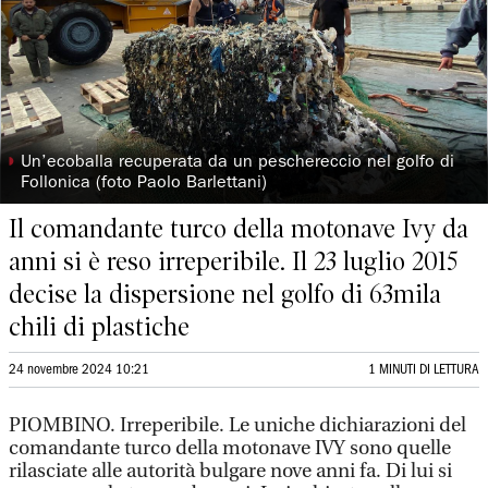
◗
Un’ecoballa recuperata da un peschereccio nel golfo di
Follonica (foto Paolo Barlettani)
Il comandante turco della motonave Ivy da
anni si è reso irreperibile. Il 23 luglio 2015
decise la dispersione nel golfo di 63mila
chili di plastiche
24 novembre 2024 10:21
1 MINUTI DI LETTURA
PIOMBINO. Irreperibile. Le uniche dichiarazioni del
comandante turco della motonave IVY sono quelle
rilasciate alle autorità bulgare nove anni fa. Di lui si