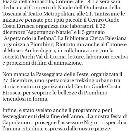
Piazza della Rinascita, Cotone, alle 18. La sera sarà
dedicata al Concerto di Natale dell'Orchestra della
Toscana al Teatro Metropolitan, alle 21. Tantissime le
iniziative pensate per i più piccoli: il Centro Guide
Costa Etrusca organizza due laboratori, il 22
dicembre “Aspettando Natale” e il 5 gennaio
“Aspettando la Befana”. La Biblioteca Civica Falesiana
organizza a Piombino, Riotorto ma anche al Cotone e
al Museo Archeologico, in collaborazione con la
società Parchi Val di Cornia, letture, laboratori creativi
e proiezioni di film di animazione.
Non manca la Passeggiata delle Feste, organizzata il
27 dicembre, uno spettacolare trekking urbano tra
storia e natura organizzato dal Centro Guide Costa
Etrusca, per scoprire le bellezze di Piombino
tenendosi in forma.
Infine, è stato svelato anche il programma per i
festeggiamenti della fine dell’anno. «La nostra festa di
Capodanno – prosegue l’assessore Nigro – rispecchia
l’anima cittadina, espressa dalle nostre piazze: