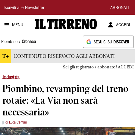
Il
Iscriviti alle Newsletter
ABBONATI
Tirreno
MENU
ACCEDI
Piombino
Cronaca
SEGUICI SU
DISCOVER
T+
CONTENUTO RISERVATO AGLI ABBONATI
Sei già registrato / abbonato? ACCEDI
Industria
Piombino, revamping del treno
rotaie: «La Via non sarà
necessaria»
di Luca Centini